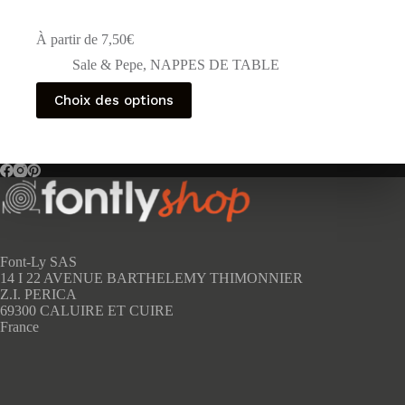
À partir de
7,50
€
Sale & Pepe
,
NAPPES DE TABLE
Ce
Choix des options
produit
a
plusieurs
variations.
Les
options
peuvent
être
choisies
sur
Font-Ly SAS
la
14 I 22 AVENUE BARTHELEMY THIMONNIER
page
Z.I. PERICA
du
69300 CALUIRE ET CUIRE
produit
France