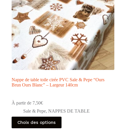
Nappe de table toile cirée PVC Sale & Pepe “Ours
Brun Ours Blanc” – Largeur 140cm
À partir de
7,50
€
Sale & Pepe
,
NAPPES DE TABLE
Ce
Choix des options
produit
a