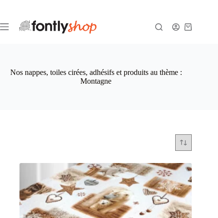
Passer
au
contenu
Panier
d’achat
Nos nappes, toiles cirées, adhésifs et produits au thème :
Montagne