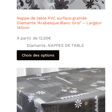
Nappe de table PVC surface grainée
Diamante “Arabesque Blanc Gris” – Largeur
140cm
À partir de
12,50
€
Diamante
,
NAPPES DE TABLE
Choix des options