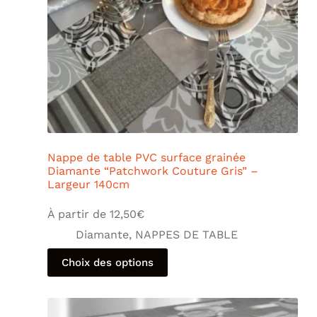
Nappe de table PVC surface grainée
Diamante “Patchwork Couture Gris” –
Largeur 140cm
À partir de
12,50
€
Diamante
,
NAPPES DE TABLE
Choix des options