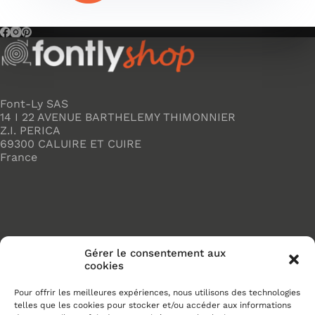
Font-Ly SAS
14 I 22 AVENUE BARTHELEMY THIMONNIER
Z.I. PERICA
69300 CALUIRE ET CUIRE
France
Gérer le consentement aux
cookies
Accueil
Adhésifs SANS PVC
Pour offrir les meilleures expériences, nous utilisons des technologies
Articles de maison
telles que les cookies pour stocker et/ou accéder aux informations
Nappes