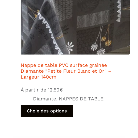
Nappe de table PVC surface grainée
Diamante “Petite Fleur Blanc et Or” –
Largeur 140cm
À partir de
12,50
€
Diamante
,
NAPPES DE TABLE
Choix des options