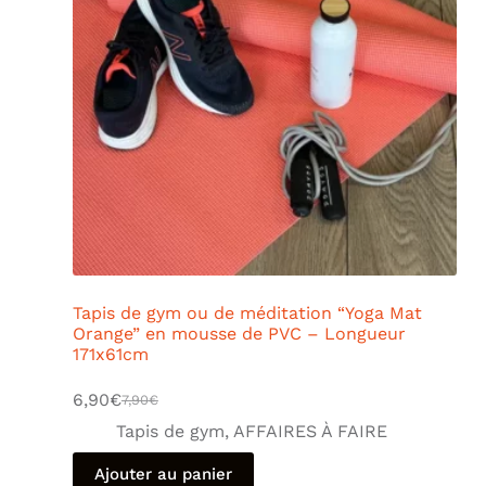
Tapis de gym ou de méditation “Yoga Mat
Orange” en mousse de PVC – Longueur
171x61cm
6,90
€
7,90
€
Tapis de gym
,
AFFAIRES À FAIRE
Ajouter au panier