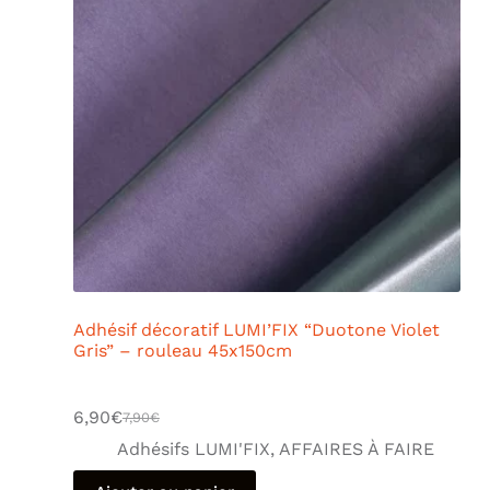
Adhésif décoratif LUMI’FIX “Duotone Violet
Gris” – rouleau 45x150cm
6,90
€
7,90
€
Adhésifs LUMI'FIX
,
AFFAIRES À FAIRE