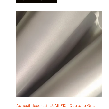
Adhésif décoratif LUMI’FIX “Duotone Gris