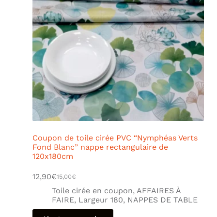
Coupon de toile cirée PVC “Nymphéas Verts
Fond Blanc” nappe rectangulaire de
120x180cm
12,90
€
15,00
€
Toile cirée en coupon
,
AFFAIRES À
FAIRE
,
Largeur 180
,
NAPPES DE TABLE