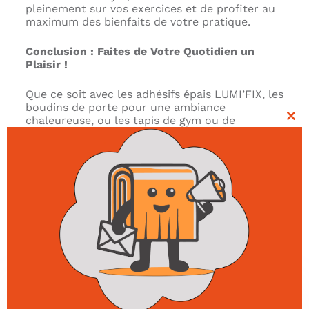
pleinement sur vos exercices et de profiter au
maximum des bienfaits de votre pratique.
Conclusion : Faites de Votre Quotidien un
Plaisir !
Que ce soit avec les adhésifs épais LUMI’FIX, les
boudins de porte pour une ambiance
chaleureuse, ou les tapis de gym ou de
Clo
méditation pour prendre soin de vous, ces
thi
affaires sont là pour vous aider à frissonner de
mo
bonheur chaque jour. N’hésitez plus, faites le
choix du confort, du style et du bien-être, et
transformez votre quotidien en une expérience
lumineuse et épanouissante !
Qu'est ce que