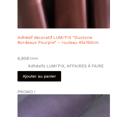
Adhésif décoratif LUMI’FIX “Duotone
Bordeaux Pourpre” – rouleau 45x150cm
6,90
€
7,90
€
Adhésifs LUMI'FIX
,
AFFAIRES À FAIRE
Ajouter au panier
PROMO !