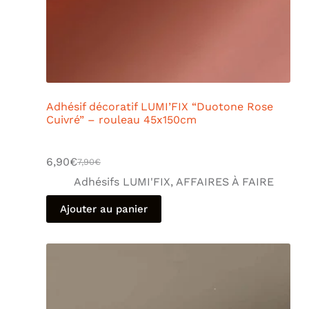
Adhésif décoratif LUMI’FIX “Duotone Rose
Cuivré” – rouleau 45x150cm
6,90
€
7,90
€
Adhésifs LUMI'FIX
,
AFFAIRES À FAIRE
Ajouter au panier