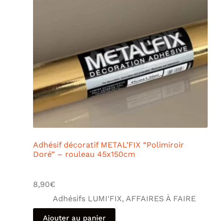
Adhésif décoratif METAL’FIX “Polimiroir
Doré” – rouleau 45x150cm
8,90
€
Adhésifs LUMI'FIX
,
AFFAIRES À FAIRE
Ajouter au panier