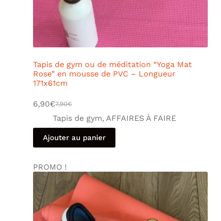
Tapis de gym ou de méditation “Yoga Mat
Rose” en mousse de PVC – Longueur
171x61cm
6,90
€
7,90
€
Tapis de gym
,
AFFAIRES À FAIRE
Ajouter au panier
PROMO !