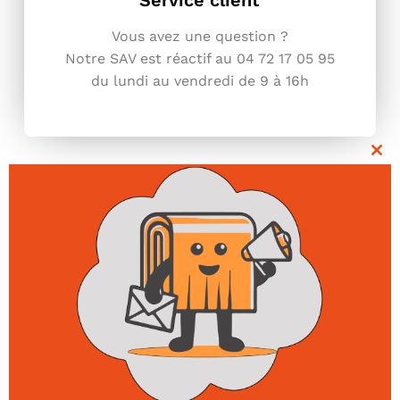
Vous avez une question ?
Notre SAV est réactif au 04 72 17 05
95
du lundi au vendredi de 9 à 16h
Clo
thi
mo
Ils nous font
confiance !