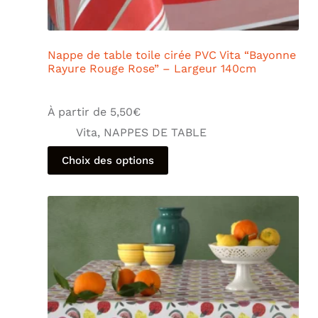
Nappe de table toile cirée PVC Vita “Bayonne
Rayure Rouge Rose” – Largeur 140cm
À partir de
5,50
€
Vita
,
NAPPES DE TABLE
Choix des options