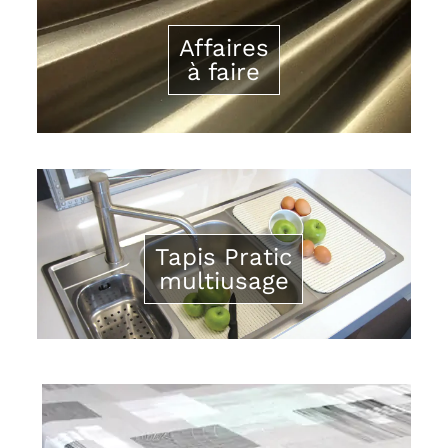
Affaires
à faire
Tapis Pratic
multiusage