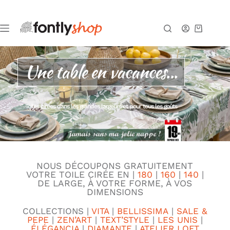
Une table en vacances...
Toiles cirées dans les grandes largeurs et pour tous les goûts
NOUS D
ÉCOUPONS GRATUITEMENT
VOTRE
TOILE CIRÉE EN |
180
|
160
|
140
|
DE LARGE, À VOTRE FORME, À VOS
DIMENSIONS
COLLECTIONS |
VITA
|
BELLISSIMA
|
SALE &
PEPE
|
ZEN’ART
|
TEXT’STYLE
|
LES UNIS
|
ÉLÉGANCIA
|
DIAMANTE
|
ATELIER LOFT