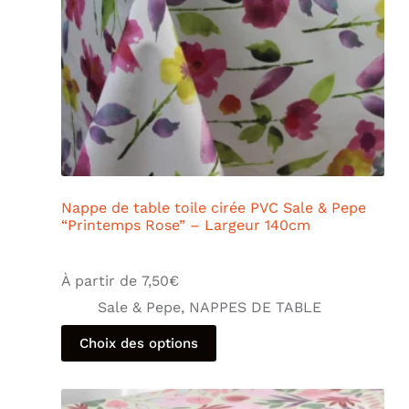
Nappe de table toile cirée PVC Sale & Pepe
“Printemps Rose” – Largeur 140cm
À partir de
7,50
€
Sale & Pepe
,
NAPPES DE TABLE
Choix des options