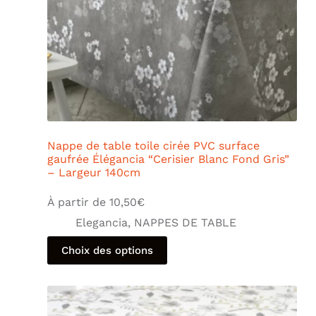
Nappe de table toile cirée PVC surface
gaufrée Élégancia “Cerisier Blanc Fond Gris”
– Largeur 140cm
À partir de
10,50
€
Elegancia
,
NAPPES DE TABLE
Choix des options