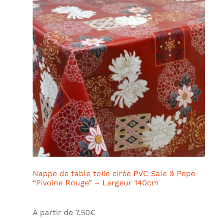
Nappe de table toile cirée PVC Sale & Pepe
“Pivoine Rouge” – Largeur 140cm
À partir de
7,50
€