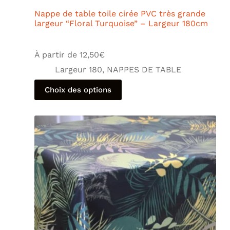
Nappe de table toile cirée PVC très grande
largeur “Floral Turquoise” – Largeur 180cm
À partir de
12,50
€
Largeur 180
,
NAPPES DE TABLE
Choix des options