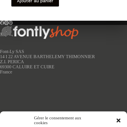
Ajouter au panier
Font-Ly SAS
14 I 22 AVENUE BARTHELEMY THIMONNIER
Z.I. PERICA
69300 CALUIRE ET CUIRE
France
Accueil
Gérer le consentement aux
Adhésifs SANS PVC
cookies
Articles de maison