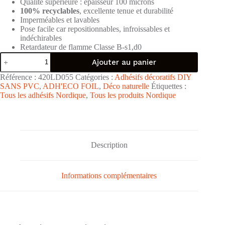
Qualité supérieure : épaisseur 100 microns
100% recyclables
, excellente tenue et durabilité
Imperméables et lavables
Pose facile car repositionnables, infroissables et
indéchirables
Retardateur de flamme Classe B-s1,d0
quantité
Ajouter au panier
de
Adhésif
Référence :
420LD055
Catégories :
Adhésifs décoratifs DIY
décoratif
SANS PVC
,
ADH'ECO FOIL
,
Déco naturelle
Étiquettes :
"Terrazzo
Tous les adhésifs Nordique
,
Tous les produits Nordique
Beige
Gris"
SANS
PVC
-
rouleau
Description
45x200cm
Informations complémentaires