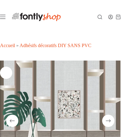
Passer
au
contenu
Panier
d’achat
Accueil
»
Adhésifs décoratifs DIY SANS PVC