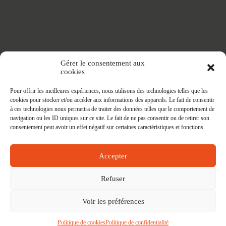
Accueil
Gérer le consentement aux
Adhésifs SANS PVC
cookies
Articles de maison
Nappes
Pour offrir les meilleures expériences, nous utilisons des technologies telles que les
Protège Table
cookies pour stocker et/ou accéder aux informations des appareils. Le fait de consentir
Nappes SANS PVC
à ces technologies nous permettra de traiter des données telles que le comportement de
Tapis PRATIC
navigation ou les ID uniques sur ce site. Le fait de ne pas consentir ou de retirer son
Affaires à faire
consentement peut avoir un effet négatif sur certaines caractéristiques et fonctions.
Accepter
Refuser
Voir les préférences
Contact
Mon compte
Conditions Générales des Ventes
Politique de cookies (UE)
Politique de cookies
Politique de confidentialité