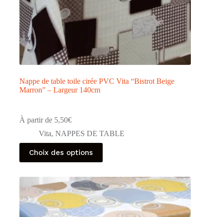
Nappe de table toile cirée PVC Vita “Bistrot Beige
Marron” – Largeur 140cm
À partir de
5,50
€
Vita
,
NAPPES DE TABLE
Ce
Choix des options
produit
a
plusieurs
variations.
Les
options
peuvent
être