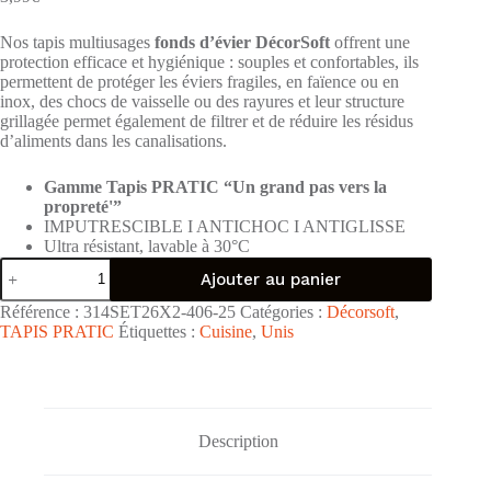
Nos tapis multiusages
fonds d’évier DécorSoft
offrent une
protection efficace et hygiénique : souples et confortables, ils
permettent de protéger les éviers fragiles, en faïence ou en
inox, des chocs de vaisselle ou des rayures et leur structure
grillagée permet également de filtrer et de réduire les résidus
d’aliments dans les canalisations.
Gamme Tapis PRATIC “Un grand pas vers la
propreté'”
IMPUTRESCIBLE I ANTICHOC I ANTIGLISSE
Ultra résistant, lavable à 30°C
quantité
Ajouter au panier
de
Lot
Référence :
314SET26X2-406-25
Catégories :
Décorsoft
,
de
TAPIS PRATIC
Étiquettes :
Cuisine
,
Unis
2
tapis
mousse
protège
évier
DécorSoft
Description
"Uni
Gris
Souris"