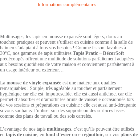
Informations complémentaires
-
26x31cm
Multiusages, les tapis en mousse expansée sont légers, doux au
toucher, pratiques et peuvent s’utiliser en cuisine comme à la salle de
bain en s’adaptant à tous vos besoins ! Comme ils sont lavables à
30°C, nos gammes de tapis utilitaires
Tapis Pratic – DécorSoft
prédécoupés offrent une multitude de solutions parfaitement adaptées
aux besoins quotidiens de votre maison et conviennent parfaitement à
un usage intérieur ou extérieur…
La
mousse de vinyle expansée
est une matière aux qualités
remarquables ! Souple, très agréable au toucher et parfaitement
hygiénique car elle est imputrescible, elle est aussi antichoc, car elle
permet d’absorber et d’amortir les bruits de vaisselle occasionnés lors
de vos sessions et préparations en cuisine : elle est aussi anti-dérapante
si vous souhaitez l’utiliser sur des supports ou des surfaces lisses
comme des plans de travail ou des sols carrelés.
L’avantage de nos tapis
multiusages
, c’est qu’ils peuvent être utilisés
en
tapis de cuisine
, en
fond d’évier
ou en
égouttoir
, sur vos
plans de