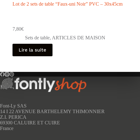
Lot de 2 sets de table “Faux-uni Noir” PVC – 30x45cm
7,80
€
Sets de table
,
ARTICLES DE MAISON
Lire la suite
Font-Ly SAS
14 I 22 AVENUE BARTHELEMY THIMONNIER
Z.I. PERICA
69300 CALUIRE ET CUIRE
France