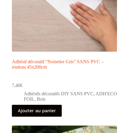
Adhésif décoratif “Noisetier Gris” SANS PVC –
rouleau 45x200cm
7,40
€
Adhésifs décoratifs DIY SANS PVC
,
ADH'ECO
FOIL
,
Bois
Ajouter au panier