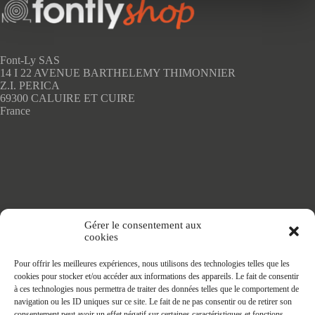
Font-Ly SAS
14 I 22 AVENUE BARTHELEMY THIMONNIER
Z.I. PERICA
69300 CALUIRE ET CUIRE
France
Accueil
Gérer le consentement aux
Adhésifs SANS PVC
cookies
Articles de maison
Nappes
Pour offrir les meilleures expériences, nous utilisons des technologies telles que les
Protège Table
cookies pour stocker et/ou accéder aux informations des appareils. Le fait de consentir
Nappes SANS PVC
à ces technologies nous permettra de traiter des données telles que le comportement de
Tapis PRATIC
navigation ou les ID uniques sur ce site. Le fait de ne pas consentir ou de retirer son
Affaires à faire
consentement peut avoir un effet négatif sur certaines caractéristiques et fonctions.