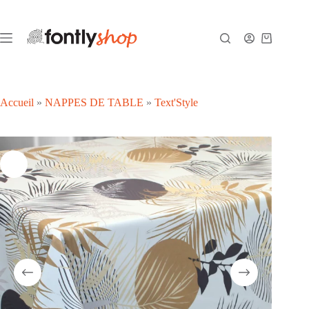
Passer
au
contenu
Panier
d’achat
Accueil
»
NAPPES DE TABLE
»
Text'Style