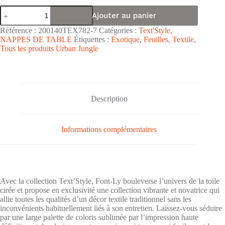
quantité
Ajouter au panier
de
Nappe
Référence :
200140TEX782-7
Catégories :
Text'Style
,
de
NAPPES DE TABLE
Étiquettes :
Exotique
,
Feuilles
,
Textile
,
table
Tous les produits Urban Jungle
PVC
surface
embossée
Text'Style
"Jungle
Brun
Description
Beige"
-
Largeur
140cm
Informations complémentaires
Avec la collection Text’Style, Font-Ly bouleverse l’univers de la toile
cirée et propose en exclusivité une collection vibrante et novatrice qui
allie toutes les qualités d’un décor textile traditionnel sans les
inconvénients habituellement liés à son entretien. Laissez-vous séduire
par une large palette de coloris sublimée par l’impression haute