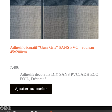
Adhésif décoratif “Gaze Gris” SANS PVC – rouleau
45x200cm
7,40
€
Adhésifs décoratifs DIY SANS PVC
,
ADH'ECO
FOIL
,
Décoratif
Ajouter au panier