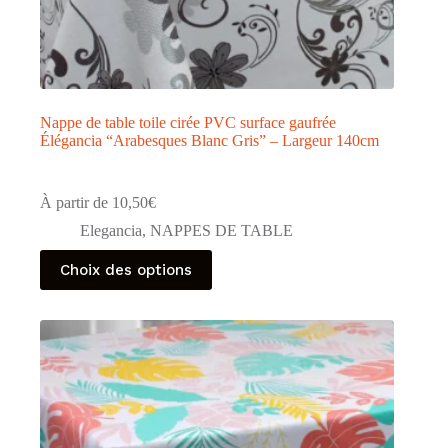
Nappe de table toile cirée PVC surface gaufrée
Élégancia “Arabesques Blanc Gris” – Largeur 140cm
À partir de
10,50
€
Elegancia
,
NAPPES DE TABLE
Ce
Choix des options
produit
a
plusieurs
variations.
Les
options
peuvent
être
choisies
sur