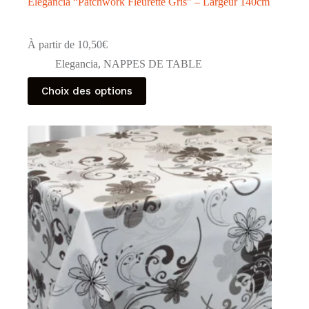
Élégancia “Patchwork Fleurette Gris” – Largeur 140cm
À partir de
10,50
€
Elegancia
,
NAPPES DE TABLE
Ce
Choix des options
produit
a
plusieurs
variations.
Les
options
peuvent
être
choisies
sur
la
page
du
produit