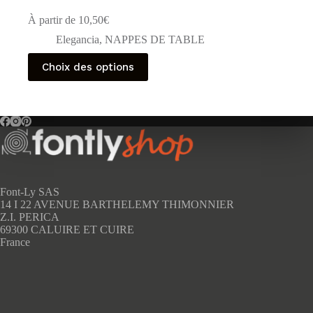
À partir de
10,50
€
Elegancia
,
NAPPES DE TABLE
Ce
Choix des options
produit
a
plusieurs
variations.
Les
options
peuvent
être
choisies
sur
Font-Ly SAS
la
14 I 22 AVENUE BARTHELEMY THIMONNIER
page
Z.I. PERICA
du
69300 CALUIRE ET CUIRE
produit
France