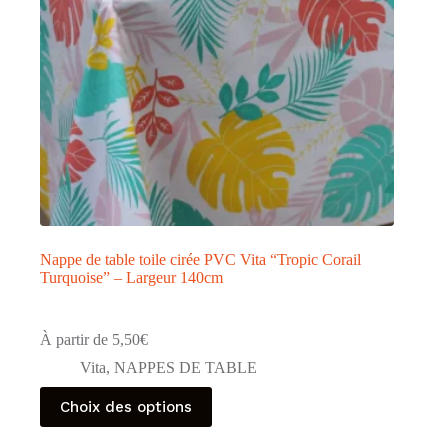
la
page
du
produit
Nappe de table toile cirée PVC Vita “Tropic Corail
Turquoise” – Largeur 140cm
À partir de
5,50
€
Vita
,
NAPPES DE TABLE
Ce
Choix des options
produit
a