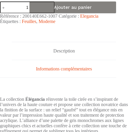
quantité
Ajouter au panier
de
Nappe
Référence :
200140E662-1007
Catégorie :
Elegancia
de
Étiquettes :
Feuilles
,
Moderne
table
toile
cirée
PVC
surface
gaufrée
Description
Élégancia
"Feuilles
Fond
Informations complémentaires
Gris"
-
Largeur
140cm
La collection
Élégancia
réinvente la toile cirée en s’inspirant de
l’univers de la haute couture et propose une collection novatrice dans
la finition de la surface : un relief “gaufré” tout en élégance mis en
valeur par l’impression haute qualité et son traitement de protection
acrylique. L’alliance d’une palette de gris monochromes aux lignes
graphiques chics et actuelles confère à cette collection une touche de
raffinement qui permet de sublimer tous les intérieurs…