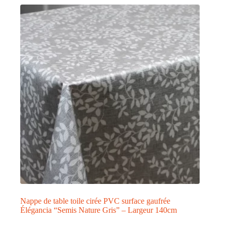
plusieurs
variations.
Les
options
peuvent
être
choisies
sur
la
page
du
produit
Nappe de table toile cirée PVC surface gaufrée
Élégancia “Semis Nature Gris” – Largeur 140cm