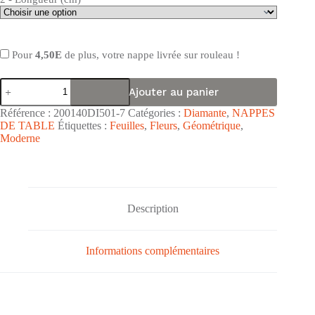
Pour
4,50E
de plus, votre nappe livrée sur rouleau !
quantité
Ajouter au panier
de
Nappe
Référence :
200140DI501-7
Catégories :
Diamante
,
NAPPES
de
DE TABLE
Étiquettes :
Feuilles
,
Fleurs
,
Géométrique
,
table
Moderne
PVC
surface
grainée
Diamante
"Arabesque
Blanc
Description
Gris"
-
Largeur
140cm
Informations complémentaires