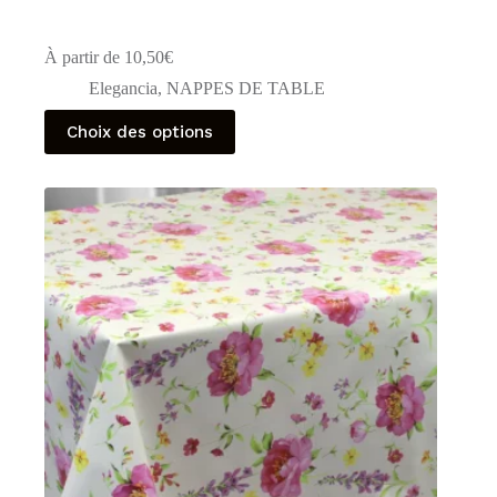
À partir de
10,50
€
Elegancia
,
NAPPES DE TABLE
Ce
Choix des options
produit
a
plusieurs
variations.
Les
options
peuvent
être
choisies
sur
la
page
du
produit