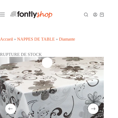
Passer
au
contenu
Panier
d’achat
Accueil
»
NAPPES DE TABLE
»
Diamante
RUPTURE DE STOCK