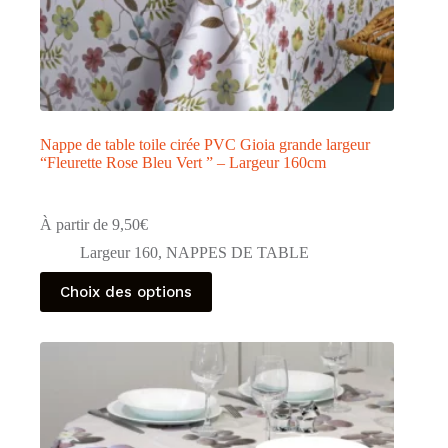
Nappe de table toile cirée PVC Gioia grande largeur
“Fleurette Rose Bleu Vert ” – Largeur 160cm
À partir de
9,50
€
Largeur 160
,
NAPPES DE TABLE
Ce
Choix des options
produit
a
plusieurs
variations.
Les
options
peuvent
être
choisies