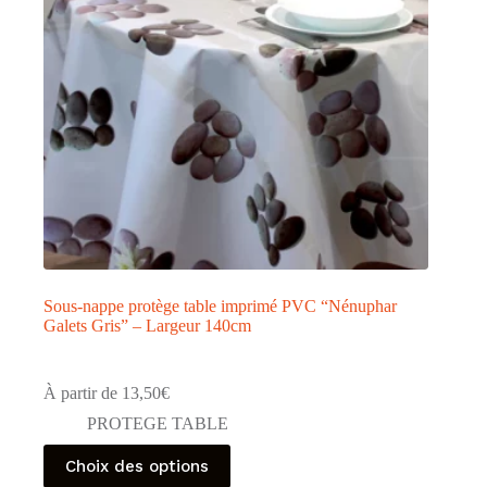
sur
la
page
du
produit
Sous-nappe protège table imprimé PVC “Nénuphar
Galets Gris” – Largeur 140cm
À partir de
13,50
€
PROTEGE TABLE
Ce
Choix des options
produit