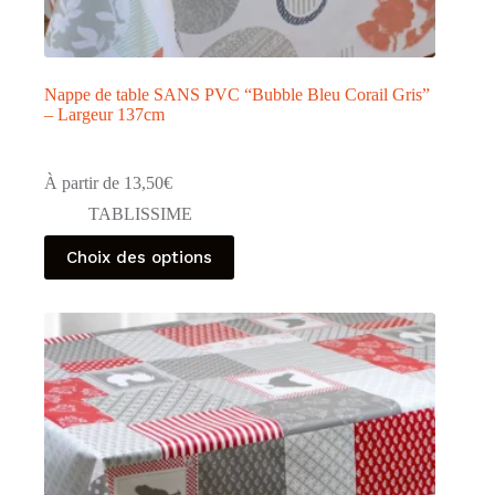
Nappe de table SANS PVC “Bubble Bleu Corail Gris”
– Largeur 137cm
À partir de
13,50
€
TABLISSIME
Ce
Choix des options
produit
a
plusieurs
variations.
Les
options
peuvent
être
choisies
sur
la
page