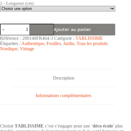
2 - Longueur (cm)
quantité
Ajouter au panier
de
Nappe
Référence :
200140FR464-3
Catégorie :
TABLISSIME
de
Étiquettes :
Authentique
,
Feuilles
,
Jardin
,
Tous les produits
table
Nordique
,
Vintage
SANS
PVC
"Patchwork
Bleu
Vert
Marron"
Description
-
Largeur
137cm
Informations complémentaires
Choisir
TABLISSIME
c’est s’engager pour une ‘
déco écolo
’ plus