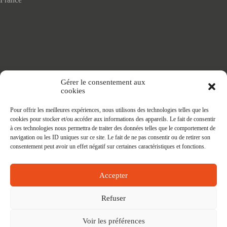
Accueil
Gérer le consentement aux
Adhésifs SANS PVC
cookies
Articles de maison
Nappes
Pour offrir les meilleures expériences, nous utilisons des technologies telles que les
Protège Table
cookies pour stocker et/ou accéder aux informations des appareils. Le fait de consentir
Nappes SANS PVC
à ces technologies nous permettra de traiter des données telles que le comportement de
Tapis PRATIC
navigation ou les ID uniques sur ce site. Le fait de ne pas consentir ou de retirer son
Affaires à faire
consentement peut avoir un effet négatif sur certaines caractéristiques et fonctions.
Accepter
Refuser
Voir les préférences
Contact
Mon compte