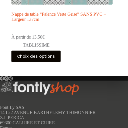
Nappe de table “Faïence Verte Grise” SANS PVC –
Largeur 137cm
À partir de
13,50
€
TABLISSIME
Ce
Choix des options
produit
a
plusieurs
variations.
Les
options
peuvent
être
choisies
sur
Font-Ly SAS
la
14 I 22 AVENUE BARTHELEMY THIMONNIER
page
Z.I. PERICA
du
69300 CALUIRE ET CUIRE
produit
France