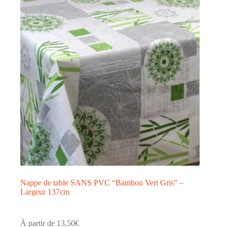
options
peuvent
être
choisies
sur
la
page
du
produit
Nappe de table SANS PVC “Bambou Vert Gris” –
Largeur 137cm
À partir de
13,50
€