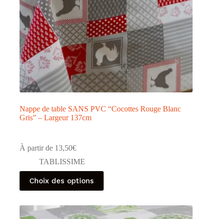
du
produit
Nappe de table SANS PVC “Cocottes Rouge Blanc
Gris” – Largeur 137cm
À partir de
13,50
€
TABLISSIME
Ce
Choix des options
produit
a
plusieurs
variations.
Les