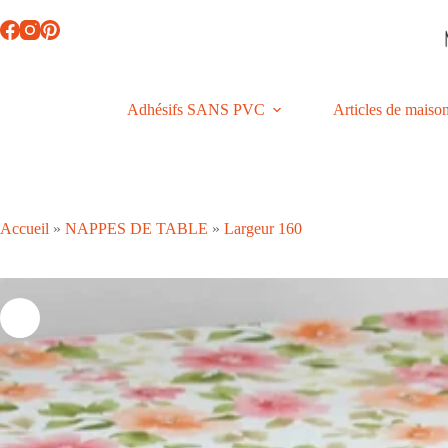
Passer
au
contenu
Adhésifs SANS PVC
Articles de maiso
Accueil
»
NAPPES DE TABLE
»
Largeur 160