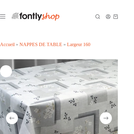
Passer
au
contenu
Panier
d’achat
Accueil
»
NAPPES DE TABLE
»
Largeur 160