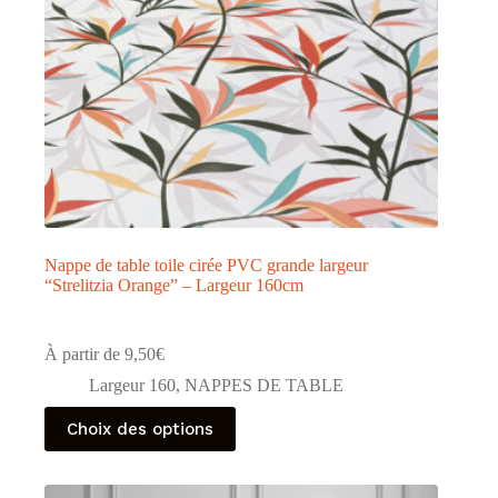
page
du
produit
Nappe de table toile cirée PVC grande largeur
“Strelitzia Orange” – Largeur 160cm
À partir de
9,50
€
Largeur 160
,
NAPPES DE TABLE
Ce
Choix des options
produit
a
plusieurs
variations.