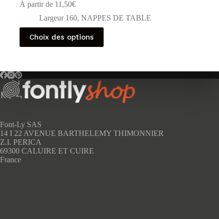
À partir de
11,50
€
Largeur 160
,
NAPPES DE TABLE
Ce
Choix des options
produit
a
plusieurs
variations.
Les
options
peuvent
être
choisies
sur
Font-Ly SAS
la
14 I 22 AVENUE BARTHELEMY THIMONNIER
page
Z.I. PERICA
du
69300 CALUIRE ET CUIRE
produit
France