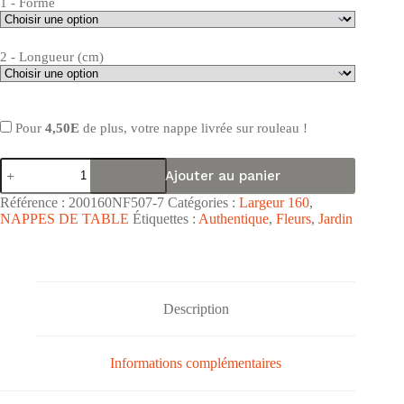
1 - Forme
2 - Longueur (cm)
Pour
4,50E
de plus, votre nappe livrée sur rouleau !
quantité
Ajouter au panier
de
Nappe
Référence :
200160NF507-7
Catégories :
Largeur 160
,
de
NAPPES DE TABLE
Étiquettes :
Authentique
,
Fleurs
,
Jardin
table
toile
cirée
PVC
grande
largeur
Description
"Semis
Liberty
Gris"
Informations complémentaires
-
Largeur
160cm