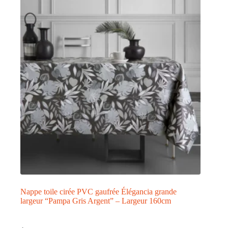
Les
options
peuvent
être
choisies
sur
la
page
du
produit
Nappe toile cirée PVC gaufrée Élégancia grande
largeur “Pampa Gris Argent” – Largeur 160cm