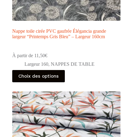
Nappe toile cirée PVC gaufrée Élégancia grande
largeur “Printemps Gris Bleu” – Largeur 160cm
À partir de
11,50
€
Largeur 160
,
NAPPES DE TABLE
Ce
Choix des options
produit
a
plusieurs
variations.
Les
options
peuvent
être
choisies
sur
la