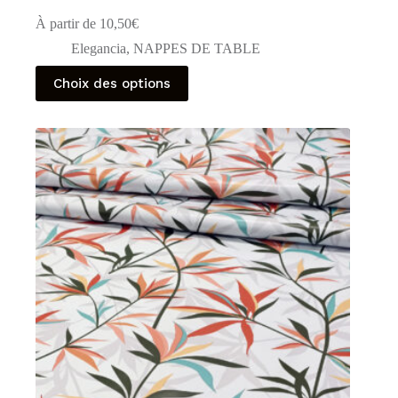
À partir de
10,50
€
Elegancia
,
NAPPES DE TABLE
Ce
Choix des options
produit
a
plusieurs
variations.
Les
options
peuvent
être
choisies
sur
la
page
du
produit