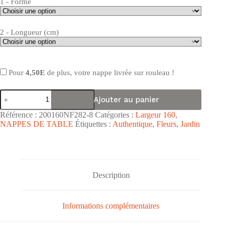
1 - Forme
2 - Longueur (cm)
Pour
4,50E
de plus, votre nappe livrée sur rouleau !
quantité
Ajouter au panier
de
Nappe
Référence :
200160NF282-8
Catégories :
Largeur 160
,
de
NAPPES DE TABLE
Étiquettes :
Authentique
,
Fleurs
,
Jardin
table
toile
cirée
PVC
grande
largeur
Description
"Semis
Nature
Gris"
Informations complémentaires
-
Largeur
160cm