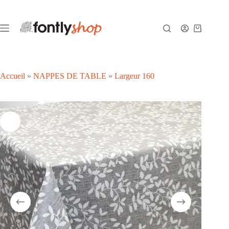
Passer
au
contenu
Panier
d’achat
Accueil
»
NAPPES DE TABLE
»
Largeur 160