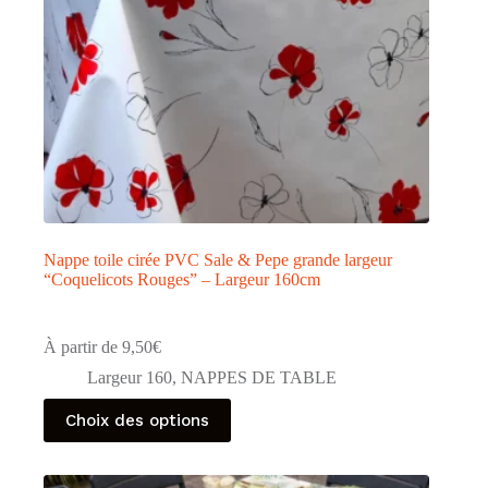
du
produit
Nappe toile cirée PVC Sale & Pepe grande largeur
“Coquelicots Rouges” – Largeur 160cm
À partir de
9,50
€
Largeur 160
,
NAPPES DE TABLE
Ce
Choix des options
produit
a
plusieurs
variations.