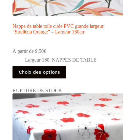
Nappe de table toile cirée PVC grande largeur
“Strelitzia Orange” – Largeur 160cm
À partir de
9,50
€
Largeur 160
,
NAPPES DE TABLE
Ce
Choix des options
produit
a
plusieurs
RUPTURE DE STOCK
variations.
Les
options
peuvent
être
choisies
sur
la
page