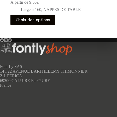
À partir de
9,50
€
Largeur 160
,
NAPPES DE TABLE
Ce
Choix des options
produit
a
plusieurs
variations.
Les
options
peuvent
être
choisies
sur
Font-Ly SAS
la
14 I 22 AVENUE BARTHELEMY THIMONNIER
page
Z.I. PERICA
du
69300 CALUIRE ET CUIRE
produit
France