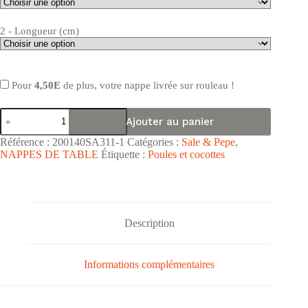
2 - Longueur (cm)
Pour
4,50E
de plus, votre nappe livrée sur rouleau !
quantité
Ajouter au panier
de
Nappe
Référence :
200140SA311-1
Catégories :
Sale & Pepe
,
de
NAPPES DE TABLE
Étiquette :
Poules et cocottes
table
toile
cirée
PVC
Sale
&
Description
Pepe
"Cocoricoin
Vichy
Informations complémentaires
Rouge"
-
Largeur
140cm