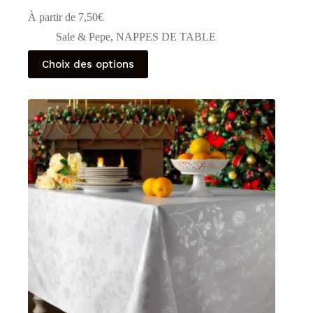
À partir de
7,50
€
Sale & Pepe
,
NAPPES DE TABLE
Ce
Choix des options
produit
a
plusieurs
variations.
Les
options
peuvent
être
choisies
sur
la
page
du
produit