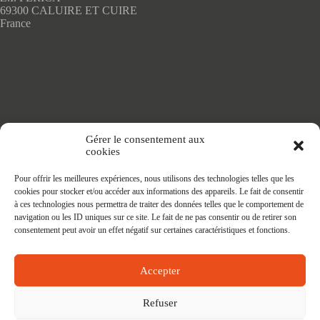
du
69300 CALUIRE ET CUIRE
produit
France
Accueil
Gérer le consentement aux
Adhésifs SANS PVC
cookies
Articles de maison
Nappes
Pour offrir les meilleures expériences, nous utilisons des technologies telles que les
Protège Table
cookies pour stocker et/ou accéder aux informations des appareils. Le fait de consentir
Nappes SANS PVC
à ces technologies nous permettra de traiter des données telles que le comportement de
Tapis PRATIC
navigation ou les ID uniques sur ce site. Le fait de ne pas consentir ou de retirer son
Affaires à faire
consentement peut avoir un effet négatif sur certaines caractéristiques et fonctions.
Accepter
Refuser