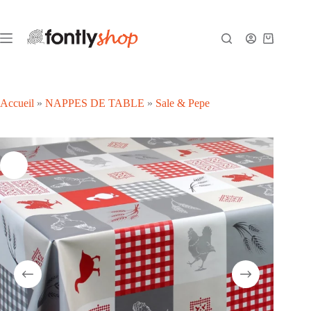
Passer
au
contenu
Panier
d’achat
Accueil
»
NAPPES DE TABLE
»
Sale & Pepe