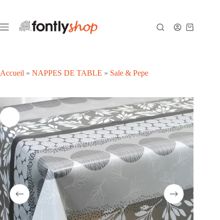
Passer
au
contenu
Panier
d’achat
Accueil
»
NAPPES DE TABLE
»
Sale & Pepe