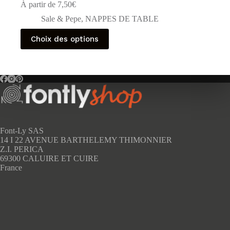
À partir de
7,50
€
Sale & Pepe
,
NAPPES DE TABLE
Ce
Choix des options
produit
a
plusieurs
variations.
Les
options
peuvent
être
choisies
sur
Font-Ly SAS
la
14 I 22 AVENUE BARTHELEMY THIMONNIER
page
Z.I. PERICA
du
69300 CALUIRE ET CUIRE
produit
France