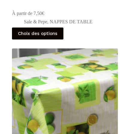
À partir de
7,50
€
Sale & Pepe
,
NAPPES DE TABLE
Ce
Choix des options
produit
a
plusieurs
variations.
Les
options
peuvent
être
choisies
sur
la
page
du
produit