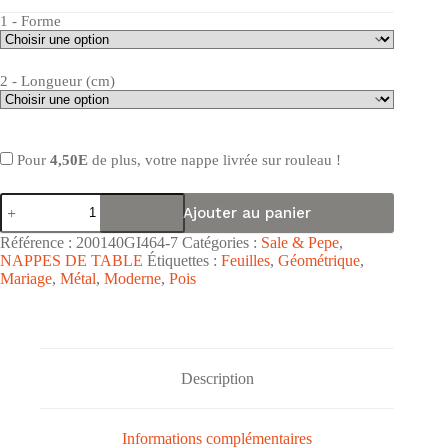
1 - Forme
2 - Longueur (cm)
Pour
4,50E
de plus, votre nappe livrée sur rouleau !
quantité
Ajouter au panier
de
Nappe
Référence :
200140GI464-7
Catégories :
Sale & Pepe
,
de
NAPPES DE TABLE
Étiquettes :
Feuilles
,
Géométrique
,
table
Mariage
,
Métal
,
Moderne
,
Pois
toile
cirée
PVC
Sale
&
Pepe
Description
"Feuillage
Chemin
Argent"
-
Informations complémentaires