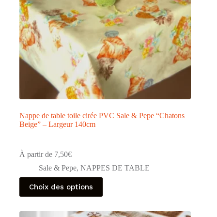
page
du
produit
Nappe de table toile cirée PVC Sale & Pepe “Chatons
Beige” – Largeur 140cm
À partir de
7,50
€
Sale & Pepe
,
NAPPES DE TABLE
Ce
Choix des options
produit
a
plusieurs
variations.