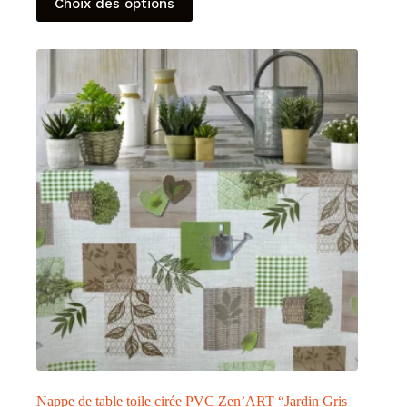
Choix des options
produit
a
plusieurs
variations.
Les
options
peuvent
être
choisies
sur
la
page
du
produit
Nappe de table toile cirée PVC Zen’ART “Jardin Gris