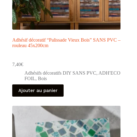
Adhésif décoratif “Palissade Vieux Bois” SANS PVC –
rouleau 45x200cm
7,40
€
Adhésifs décoratifs DIY SANS PVC
,
ADH'ECO
FOIL
,
Bois
Ajouter au panier