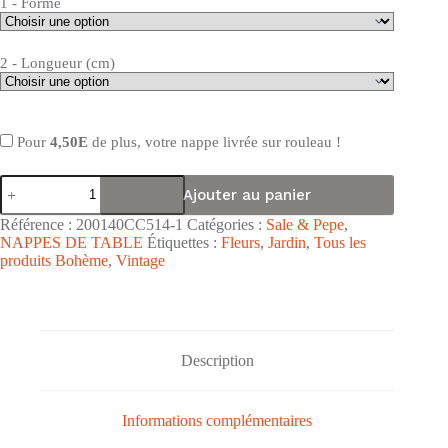
1 - Forme
2 - Longueur (cm)
Pour
4,50E
de plus, votre nappe livrée sur rouleau !
quantité
Ajouter au panier
de
Nappe
Référence :
200140CC514-1
Catégories :
Sale & Pepe
,
de
NAPPES DE TABLE
Étiquettes :
Fleurs
,
Jardin
,
Tous les
table
produits Bohème
,
Vintage
toile
cirée
PVC
Sale
&
Pepe
Description
"Pivoine
Rouge"
-
Largeur
Informations complémentaires
140cm