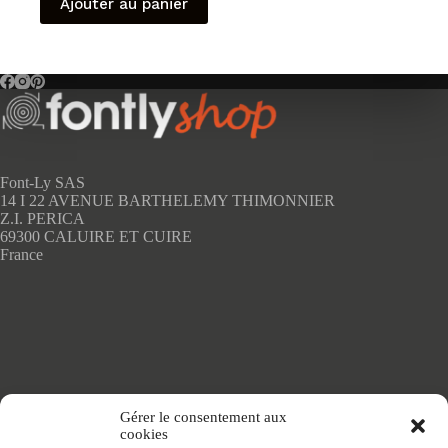
Ajouter au panier
Font-Ly SAS
14 I 22 AVENUE BARTHELEMY THIMONNIER
Z.I. PERICA
69300 CALUIRE ET CUIRE
France
Accueil
Gérer le consentement aux
Adhésifs SANS PVC
cookies
Articles de maison