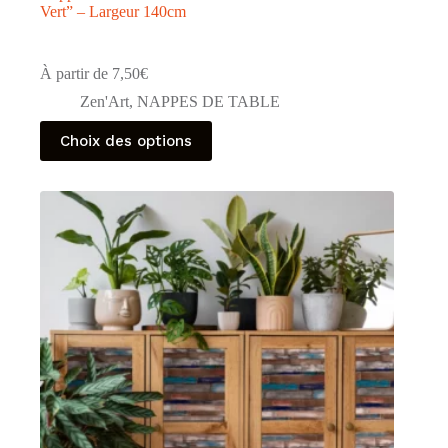
Vert” – Largeur 140cm
À partir de
7,50
€
Zen'Art
,
NAPPES DE TABLE
Ce
Choix des options
produit
a
plusieurs
variations.
Les
options
peuvent
être
choisies
sur
la
page
du
produit