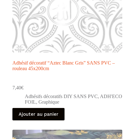
produit
Adhésif décoratif “Aztec Blanc Gris” SANS PVC –
rouleau 45x200cm
7,40
€
Adhésifs décoratifs DIY SANS PVC
,
ADH'ECO
FOIL
,
Graphique
Ajouter au panier