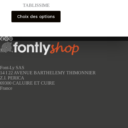
TABLISSIME
Ce
Choix des options
produit
a
plusieurs
variations.
Les
options
peuvent
être
choisies
sur
Font-Ly SAS
la
14 I 22 AVENUE BARTHELEMY THIMONNIER
page
Z.I. PERICA
du
69300 CALUIRE ET CUIRE
produit
France