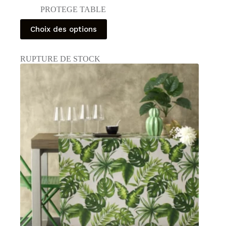
PROTEGE TABLE
Ce
Choix des options
produit
a
plusieurs
RUPTURE DE STOCK
variations.
Les
options
peuvent
être
choisies
sur
la
page
du
produit