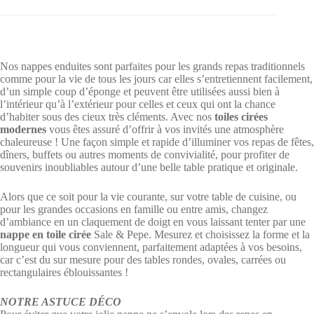
Largeur
140cm
Nos nappes enduites sont parfaites pour les grands repas traditionnels
comme pour la vie de tous les jours car elles s’entretiennent facilement,
d’un simple coup d’éponge et peuvent être utilisées aussi bien à
l’intérieur qu’à l’extérieur pour celles et ceux qui ont la chance
d’habiter sous des cieux très cléments. Avec nos
toiles cirées
modernes
vous êtes assuré d’offrir à vos invités une atmosphère
chaleureuse ! Une façon simple et rapide d’illuminer vos repas de fêtes,
dîners, buffets ou autres moments de convivialité, pour profiter de
souvenirs inoubliables autour d’une belle table pratique et originale.
Alors que ce soit pour la vie courante, sur votre table de cuisine, ou
pour les grandes occasions en famille ou entre amis, changez
d’ambiance en un claquement de doigt en vous laissant tenter par une
nappe en toile cirée
Sale & Pepe. Mesurez et choisissez la forme et la
longueur qui vous conviennent, parfaitement adaptées à vos besoins,
car c’est du sur mesure pour des tables rondes, ovales, carrées ou
rectangulaires éblouissantes !
NOTRE ASTUCE DÉCO