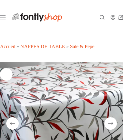
Passer
au
contenu
Panier
d’achat
Accueil
»
NAPPES DE TABLE
»
Sale & Pepe