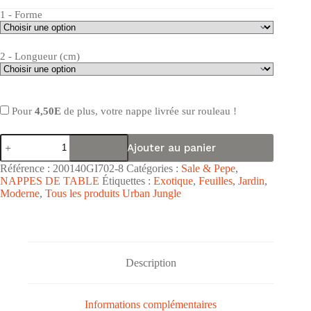
1 - Forme
2 - Longueur (cm)
Pour
4,50E
de plus, votre nappe livrée sur rouleau !
quantité
Ajouter au panier
de
Nappe
Référence :
200140GI702-8
Catégories :
Sale & Pepe
,
de
NAPPES DE TABLE
Étiquettes :
Exotique
,
Feuilles
,
Jardin
,
table
Moderne
,
Tous les produits Urban Jungle
toile
cirée
PVC
Sale
&
Pepe
Description
"Strelitzia
Rouge
Gris"
-
Informations complémentaires