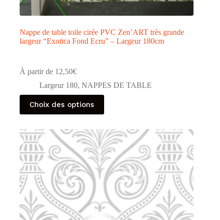
Nappe de table toile cirée PVC Zen’ART très grande
largeur “Exotica Fond Ecru” – Largeur 180cm
À partir de
12,50
€
Largeur 180
,
NAPPES DE TABLE
Ce
Choix des options
produit
a
plusieurs
variations.
Les
options
peuvent
être
choisies
sur
la
page
du