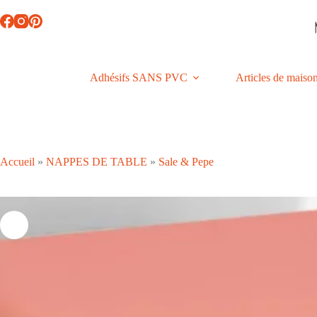
Passer
au
contenu
Adhésifs SANS PVC
Articles de maiso
Accueil
»
NAPPES DE TABLE
»
Sale & Pepe