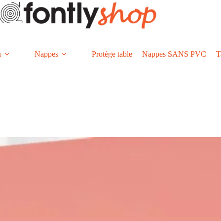
n
Nappes
Protège table
Nappes SANS PVC
T