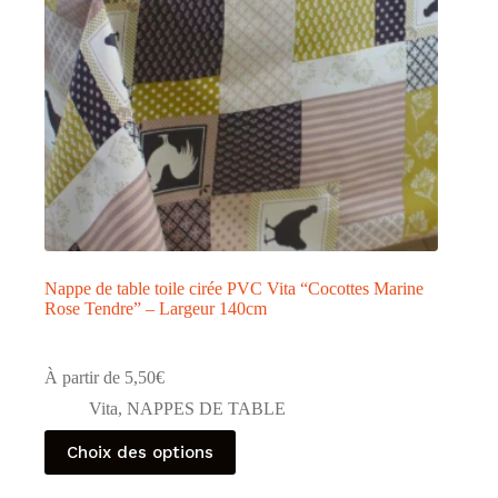
Nappe de table toile cirée PVC Vita “Cocottes Marine
Rose Tendre” – Largeur 140cm
À partir de
5,50
€
Vita
,
NAPPES DE TABLE
Ce
Choix des options
produit
a