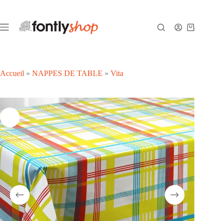
Passer
au
contenu
Panier
d’achat
Accueil
»
NAPPES DE TABLE
»
Vita