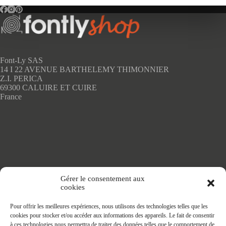
variations.
Les
options
peuvent
être
choisies
sur
Font-Ly SAS
la
14 I 22 AVENUE BARTHELEMY THIMONNIER
page
Z.I. PERICA
du
69300 CALUIRE ET CUIRE
produit
France
Accueil
Gérer le consentement aux
Adhésifs SANS PVC
cookies
Articles de maison
Nappes
Pour offrir les meilleures expériences, nous utilisons des technologies telles que les
Protège Table
cookies pour stocker et/ou accéder aux informations des appareils. Le fait de consentir
Nappes SANS PVC
à ces technologies nous permettra de traiter des données telles que le comportement de