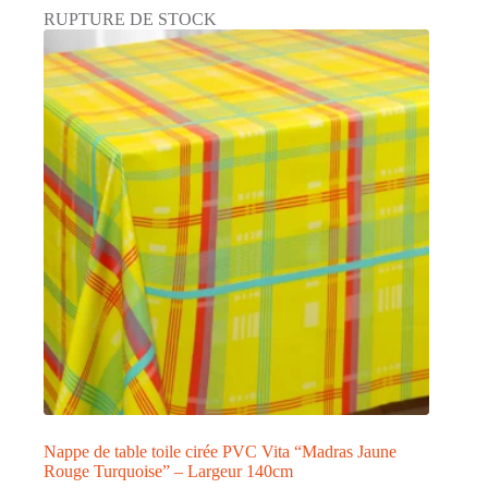
plusieurs
RUPTURE DE STOCK
variations.
Les
options
peuvent
être
choisies
sur
la
page
du
produit
Nappe de table toile cirée PVC Vita “Madras Jaune
Rouge Turquoise” – Largeur 140cm