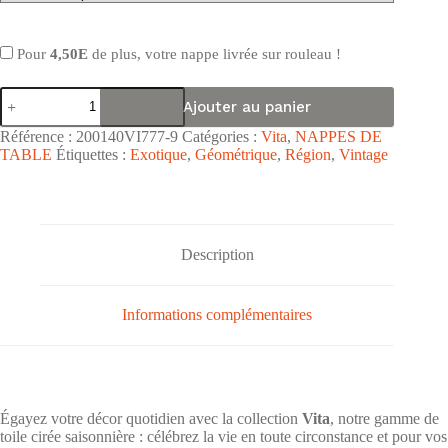
Pour
4,50E
de plus, votre nappe livrée sur rouleau !
quantité
Ajouter au panier
de
Nappe
Référence :
200140VI777-9
Catégories :
Vita
,
NAPPES DE
de
TABLE
Étiquettes :
Exotique
,
Géométrique
,
Région
,
Vintage
table
toile
cirée
PVC
Vita
"Madras
Description
Blanc
Rouge
Turquoise"
Informations complémentaires
-
Largeur
140cm
Égayez votre décor quotidien avec la collection
Vita
, notre gamme de
toile cirée saisonnière : célébrez la vie en toute circonstance et pour vos