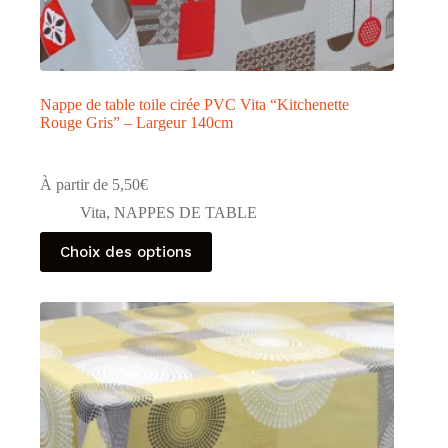
Nappe de table toile cirée PVC Vita “Kitchenette
Rouge Gris” – Largeur 140cm
À partir de
5,50
€
Vita
,
NAPPES DE TABLE
Ce
Choix des options
produit
a
plusieurs
variations.
Les
options
peuvent
être
choisies
sur
la