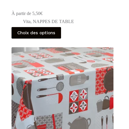
À partir de
5,50
€
Vita
,
NAPPES DE TABLE
Ce
Choix des options
produit
a
plusieurs
variations.
Les
options
peuvent
être
choisies
sur
la
page
du
produit