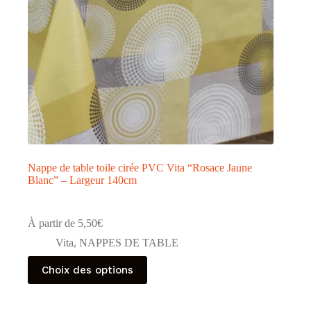
page
du
produit
Nappe de table toile cirée PVC Vita “Rosace Jaune
Blanc” – Largeur 140cm
À partir de
5,50
€
Vita
,
NAPPES DE TABLE
Ce
Choix des options
produit
a
plusieurs