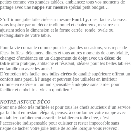
petites comme vos grandes tablées, ambiancez tous vos moments de
partage avec une
nappe sur mesure
spécial petit budget…
S’offrir une jolie toile cirée sur mesure
Font-Ly
, c’est facile : laissez-
vous inspirer par un décor traditionnel et chaleureux, mesurez en
ajustant selon la dimension et la forme carrée, ronde, ovale ou
rectangulaire de votre table.
Pour la vie courante comme pour les grandes occasions, vos repas de
fêtes, buffets, déjeuners, diners et tous autres moments de convivialité,
changez d’ambiance en un claquement de doigt avec un
décor de
table
ultra pratique, antitache et résistant, idéales pour les belles tablées
en famille ou avec les amis !
D’entretien très facile, nos
toiles cirées
de qualité supérieure offrent un
confort sans pareil à l’usage et peuvent être utilisées en intérieur
comme en extérieur : un indispensable à adoptez sans tarder pour
faciliter et embellir la vie au quotidien !
NOTRE ASTUCE DÉCO
Pour une déco très raffinée et pour tous les chefs soucieux d’un service
parfait tout en restant élégant, pensez à coordonner votre nappe avec
un tablier parfaitement assorti : le tablier en toile cirée, c’est
l’accessoire indispensable pour cuisiner et rester impeccable sans
risque de tacher votre jolie tenue de soirée lorsque vous recevez !