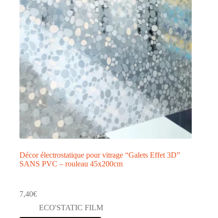
être
choisies
sur
la
page
du
produit
Décor électrostatique pour vitrage “Galets Effet 3D”
SANS PVC – rouleau 45x200cm
7,40
€
ECO'STATIC FILM