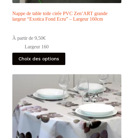
Nappe de table toile cirée PVC Zen’ART grande
largeur “Exotica Fond Ecru” – Largeur 160cm
À partir de
9,50
€
Largeur 160
Ce
Choix des options
produit
a
plusieurs
variations.
Les
options
peuvent
être
choisies
sur
la
page
du
produit