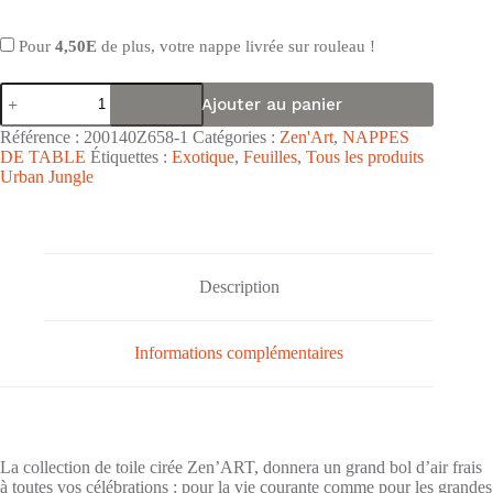
Pour
4,50E
de plus, votre nappe livrée sur rouleau !
quantité
Ajouter au panier
de
Nappe
Référence :
200140Z658-1
Catégories :
Zen'Art
,
NAPPES
de
DE TABLE
Étiquettes :
Exotique
,
Feuilles
,
Tous les produits
table
Urban Jungle
toile
cirée
PVC
Zen'ART
"Zen
Brun
Description
Blanc
Vert"
-
Largeur
Informations complémentaires
140cm
La collection de toile cirée Zen’ART, donnera un grand bol d’air frais
à toutes vos célébrations : pour la vie courante comme pour les grandes