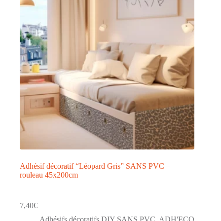
Adhésif décoratif “Léopard Gris” SANS PVC –
rouleau 45x200cm
7,40
€
Adhésifs décoratifs DIY SANS PVC
,
ADH'ECO