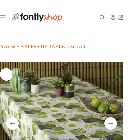
Passer
au
contenu
Panier
d’achat
Accueil
»
NAPPES DE TABLE
»
Zen'Art