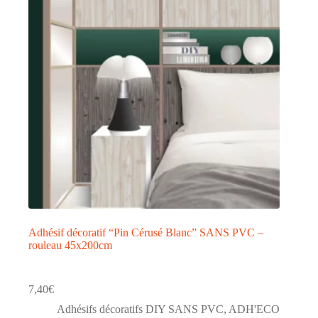
Adhésif décoratif “Pin Cérusé Blanc” SANS PVC –
rouleau 45x200cm
7,40
€
Adhésifs décoratifs DIY SANS PVC
,
ADH'ECO