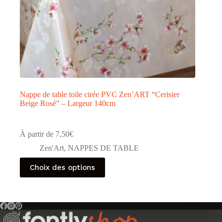
Nappe de table toile cirée PVC Zen’ART “Cerisier
Beige Rosé” – Largeur 140cm
À partir de
7,50
€
Zen'Art
,
NAPPES DE TABLE
Ce
Choix des options
produit
a
plusieurs
variations.
Les
options