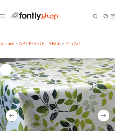
Passer
au
contenu
Panier
d’achat
Accueil
»
NAPPES DE TABLE
»
Zen'Art