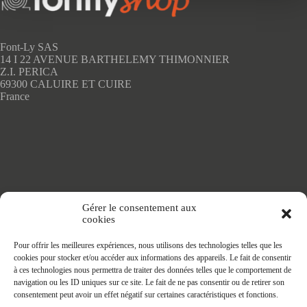
peuvent
être
choisies
sur
Font-Ly SAS
la
14 I 22 AVENUE BARTHELEMY THIMONNIER
page
Z.I. PERICA
du
69300 CALUIRE ET CUIRE
produit
France
Accueil
Gérer le consentement aux
Adhésifs SANS PVC
cookies
Articles de maison
Nappes
Pour offrir les meilleures expériences, nous utilisons des technologies telles que les
Protège Table
cookies pour stocker et/ou accéder aux informations des appareils. Le fait de consentir
Nappes SANS PVC
à ces technologies nous permettra de traiter des données telles que le comportement de
Tapis PRATIC
navigation ou les ID uniques sur ce site. Le fait de ne pas consentir ou de retirer son
Affaires à faire
consentement peut avoir un effet négatif sur certaines caractéristiques et fonctions.