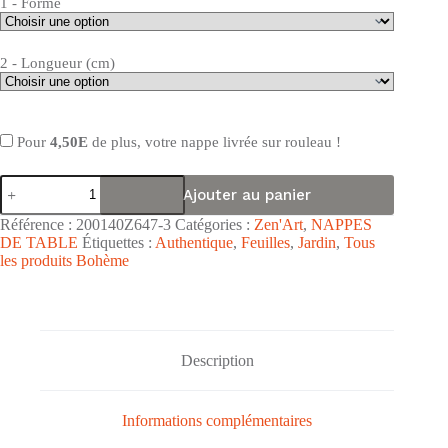
1 - Forme
2 - Longueur (cm)
Pour
4,50E
de plus, votre nappe livrée sur rouleau !
quantité
Ajouter au panier
de
Nappe
Référence :
200140Z647-3
Catégories :
Zen'Art
,
NAPPES
de
DE TABLE
Étiquettes :
Authentique
,
Feuilles
,
Jardin
,
Tous
table
les produits Bohème
toile
cirée
PVC
Zen'ART
"Jardin
Vert"
Description
-
Largeur
140cm
Informations complémentaires