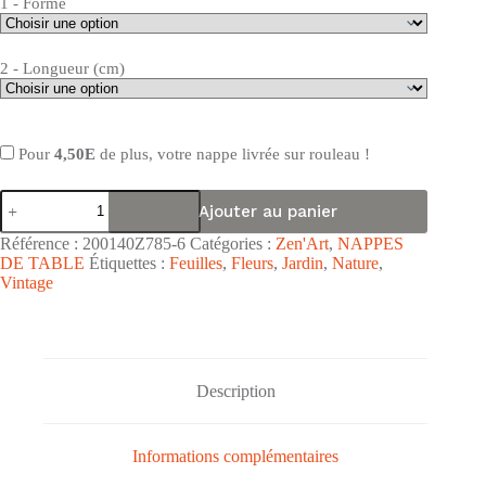
1 - Forme
2 - Longueur (cm)
Pour
4,50E
de plus, votre nappe livrée sur rouleau !
quantité
Ajouter au panier
de
Nappe
Référence :
200140Z785-6
Catégories :
Zen'Art
,
NAPPES
de
DE TABLE
Étiquettes :
Feuilles
,
Fleurs
,
Jardin
,
Nature
,
table
Vintage
toile
cirée
PVC
Zen'ART
"Nymphéas
Roses
Description
Fond
Blanc"
-
Largeur
Informations complémentaires
140cm