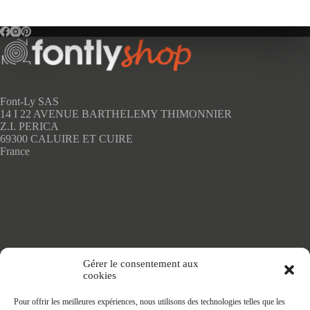
plusieurs
variations.
Les
options
peuvent
être
choisies
sur
Font-Ly SAS
la
14 I 22 AVENUE BARTHELEMY THIMONNIER
page
Z.I. PERICA
du
69300 CALUIRE ET CUIRE
produit
France
Accueil
Gérer le consentement aux
Adhésifs SANS PVC
cookies
Articles de maison
Nappes
Pour offrir les meilleures expériences, nous utilisons des technologies telles que les
Protège Table