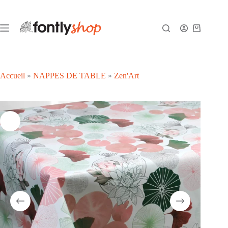
Passer
au
contenu
Panier
d’achat
Accueil
»
NAPPES DE TABLE
»
Zen'Art