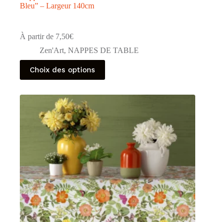
Bleu” – Largeur 140cm
À partir de
7,50
€
Zen'Art
,
NAPPES DE TABLE
Ce
Choix des options
produit
a
plusieurs
variations.
Les
options
peuvent
être
choisies
sur
la
page
du
produit