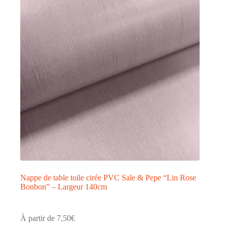
options
peuvent
être
choisies
sur
la
page
du
produit
Nappe de table toile cirée PVC Sale & Pepe “Lin Rose
Bonbon” – Largeur 140cm
À partir de
7,50
€