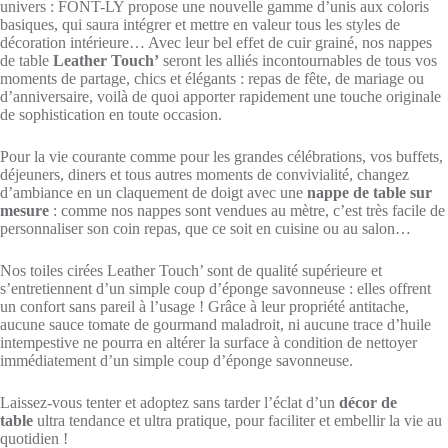
univers : FONT-LY propose une nouvelle gamme d’unis aux coloris
basiques, qui saura intégrer et mettre en valeur tous les styles de
décoration intérieure… Avec leur bel effet de cuir grainé, nos nappes
de table
Leather Touch’
seront les alliés incontournables de tous vos
moments de partage, chics et élégants : repas de fête, de mariage ou
d’anniversaire, voilà de quoi apporter rapidement une touche originale
de sophistication en toute occasion.
Pour la vie courante comme pour les grandes célébrations, vos buffets,
déjeuners, diners et tous autres moments de convivialité, changez
d’ambiance en un claquement de doigt avec une
nappe de table sur
mesure
: comme nos nappes sont vendues au mètre, c’est très facile de
personnaliser son coin repas, que ce soit en cuisine ou au salon…
Nos toiles cirées Leather Touch’ sont de qualité supérieure et
s’entretiennent d’un simple coup d’éponge savonneuse : elles offrent
un confort sans pareil à l’usage ! Grâce à leur propriété antitache,
aucune sauce tomate de gourmand maladroit, ni aucune trace d’huile
intempestive ne pourra en altérer la surface à condition de nettoyer
immédiatement d’un simple coup d’éponge savonneuse.
Laissez-vous tenter et adoptez sans tarder l’éclat d’un
décor de
table
ultra tendance et ultra pratique, pour faciliter et embellir la vie au
quotidien !