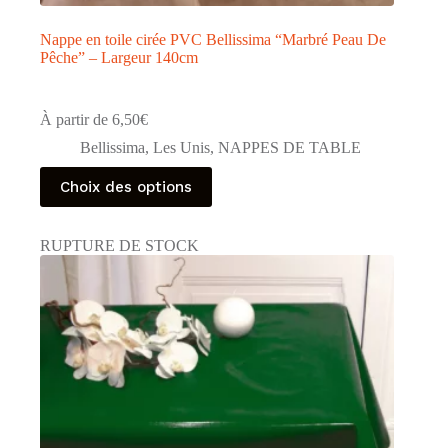
Nappe en toile cirée PVC Bellissima “Marbré Peau De
Pêche” – Largeur 140cm
À partir de
6,50
€
Bellissima
,
Les Unis
,
NAPPES DE TABLE
Ce
Choix des options
produit
a
plusieurs
RUPTURE DE STOCK
variations.
Les
options
peuvent
être
choisies
sur
la
page
du
produit