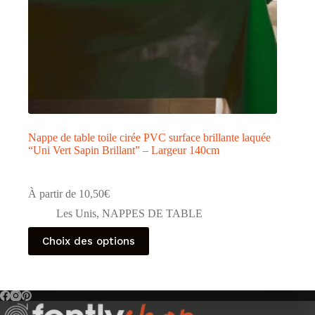
Nappe de table toile cirée PVC surface brillante laquée
“Uni Vert Sapin Brillant” – Largeur 140cm
À partir de
10,50
€
Les Unis
,
NAPPES DE TABLE
Ce
Choix des options
produit
a
plusieurs
variations.
Les
options