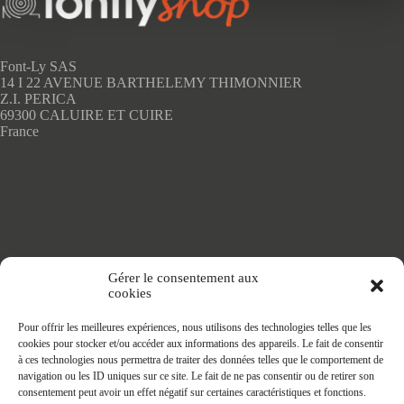
peuvent
être
choisies
sur
Font-Ly SAS
la
14 I 22 AVENUE BARTHELEMY THIMONNIER
page
Z.I. PERICA
du
69300 CALUIRE ET CUIRE
produit
France
Accueil
Gérer le consentement aux
Adhésifs SANS PVC
cookies
Articles de maison
Nappes
Pour offrir les meilleures expériences, nous utilisons des technologies telles que les
Protège Table
cookies pour stocker et/ou accéder aux informations des appareils. Le fait de consentir
Nappes SANS PVC
à ces technologies nous permettra de traiter des données telles que le comportement de
Tapis PRATIC
navigation ou les ID uniques sur ce site. Le fait de ne pas consentir ou de retirer son
Affaires à faire
consentement peut avoir un effet négatif sur certaines caractéristiques et fonctions.