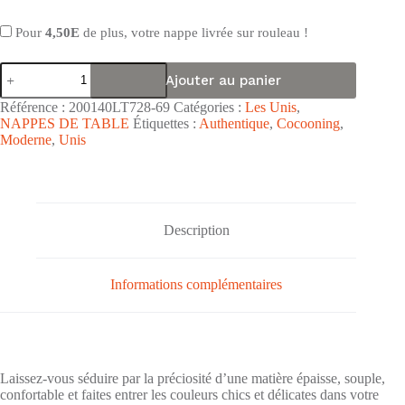
Pour
4,50E
de plus, votre nappe livrée sur rouleau !
quantité
Ajouter au panier
de
Nappe
Référence :
200140LT728-69
Catégories :
Les Unis
,
toile
NAPPES DE TABLE
Étiquettes :
Authentique
,
Cocooning
,
cirée
Moderne
,
Unis
PVC
Leather
Touch’
«
Simili
Cuir
Description
Gris
Perle
»
–
Informations complémentaires
Largeur
138cm
Laissez-vous séduire par la préciosité d’une matière épaisse, souple,
confortable et faites entrer les couleurs chics et délicates dans votre