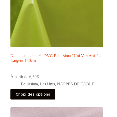
Nappe en toile cirée PVC Bellissima “Uni Vert Anis” –
Largeur 140cm
À partir de
6,50
€
Bellissima
,
Les Unis
,
NAPPES DE TABLE
Ce
Choix des options
produit
a
plusieurs
variations.
Les