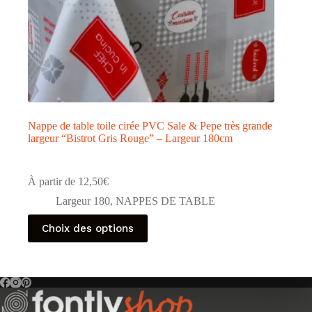
Nappe de table toile cirée PVC Sale & Pepe très grande
largeur “Bistrot Gris Rouge” – Largeur 180cm
À partir de
12,50
€
Largeur 180
,
NAPPES DE TABLE
Ce
Choix des options
produit
a
plusieurs
variations.
Les
options
peuvent