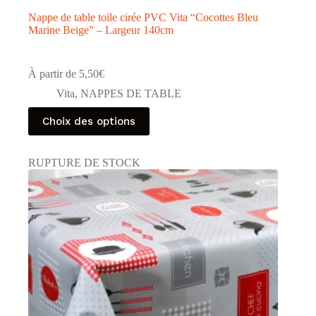
Nappe de table toile cirée PVC Vita “Cocottes Bleu
Marine Beige” – Largeur 140cm
À partir de
5,50
€
Vita
,
NAPPES DE TABLE
Ce
Choix des options
produit
a
plusieurs
RUPTURE DE STOCK
variations.
Les
options
peuvent
être
choisies
sur
la
page
du
produit