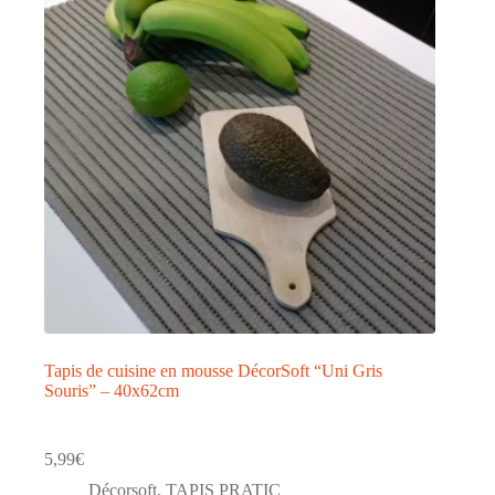
Tapis de cuisine en mousse DécorSoft “Uni Gris
Souris” – 40x62cm
5,99
€
Décorsoft
,
TAPIS PRATIC