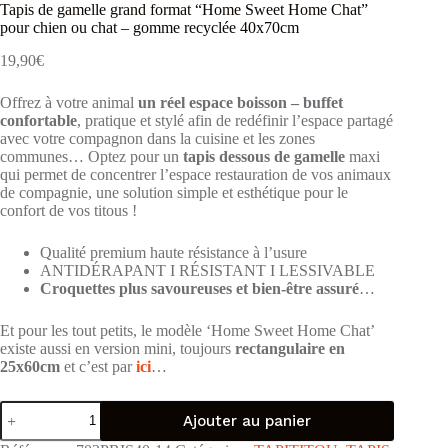
Tapis de gamelle grand format “Home Sweet Home Chat”
pour chien ou chat – gomme recyclée 40x70cm
19,90
€
Offrez à votre animal
un réel espace boisson – buffet
confortable
, pratique et stylé afin de redéfinir l’espace partagé
avec votre compagnon dans la cuisine et les zones
communes… Optez pour un
tapis dessous de gamelle
maxi
qui permet de concentrer l’espace restauration de vos animaux
de compagnie, une solution simple et esthétique pour le
confort de vos titous !
Qualité premium haute résistance à l’usure
ANTIDÉRAPANT I RÉSISTANT I LESSIVABLE
Croquettes plus savoureuses et bien-être assuré
…
Et pour les tout petits, le modèle ‘Home Sweet Home Chat’
existe aussi en version mini, toujours
rectangulaire en
25x60cm
et c’est par
ici
…
quantité
Ajouter au panier
de
Tapis