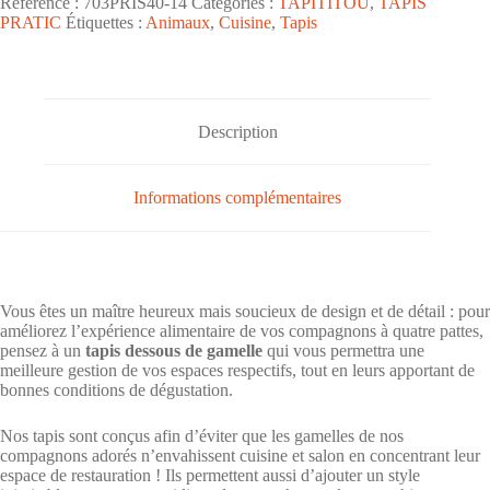
Référence :
703PRIS40-14
Catégories :
TAPITITOU
,
TAPIS
de
PRATIC
Étiquettes :
Animaux
,
Cuisine
,
Tapis
gamelle
grand
format
"Home
Sweet
Home
Description
Chat"
pour
chien
Informations complémentaires
ou
chat
-
gomme
recyclée
40x70cm
Vous êtes un maître heureux mais soucieux de design et de détail : pour
améliorez l’expérience alimentaire de vos compagnons à quatre pattes,
pensez à un
tapis dessous de gamelle
qui vous permettra une
meilleure gestion de vos espaces respectifs, tout en leurs apportant de
bonnes conditions de dégustation.
Nos tapis sont conçus afin d’éviter que les gamelles de nos
compagnons adorés n’envahissent cuisine et salon en concentrant leur
espace de restauration ! Ils permettent aussi d’ajouter un style