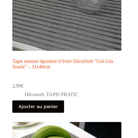
Tapis mousse égouttoir d’évier DécorSoft “Uni Gris
Souris” – 31x40cm
2,99
€
Décorsoft
,
TAPIS PRATIC
Ajouter au panier