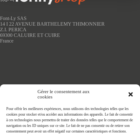
être
choisies
sur
Font-Ly SAS
la
14 I 22 AVENUE BARTHELEMY THIMONNIER
page
Z.I. PERICA
du
69300 CALUIRE ET CUIRE
produit
France
Accueil
Gérer le consentement aux
Adhésifs SANS PVC
cookies
Articles de maison
Nappes
Pour offrir les meilleures expériences, nous utilisons des technologies telles que les
Protège Table
cookies pour stocker et/ou accéder aux informations des appareils. Le fait de consentir
Nappes SANS PVC
à ces technologies nous permettra de traiter des données telles que le comportement de
Tapis PRATIC
navigation ou les ID uniques sur ce site. Le fait de ne pas consentir ou de retirer son
Affaires à faire
consentement peut avoir un effet négatif sur certaines caractéristiques et fonctions.