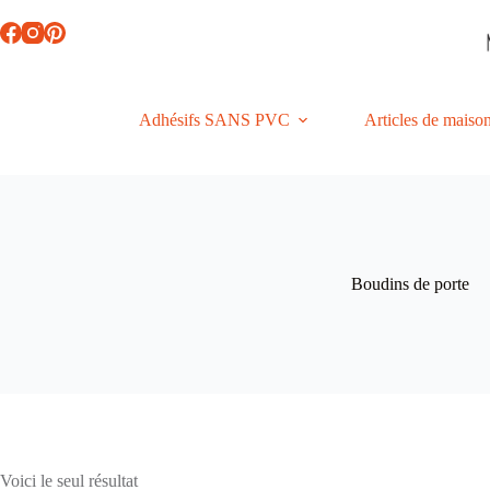
Passer
au
contenu
Adhésifs SANS PVC
Articles de maiso
Boudins de porte
Voici le seul résultat