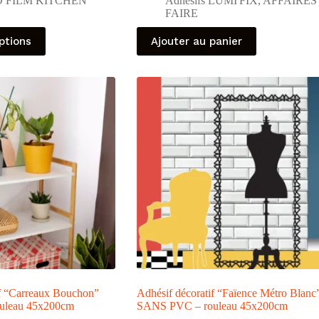
 FILM KITCHEN
Adhésifs LUMI'FIX
,
AFFAIRES
FAIRE
ptions
Ajouter au panier
if “Carreaux Bouchon”
Adhésif décoratif “Faïence Métro Blanc
uleau 45x200cm
SANS PVC – rouleau 45x200cm