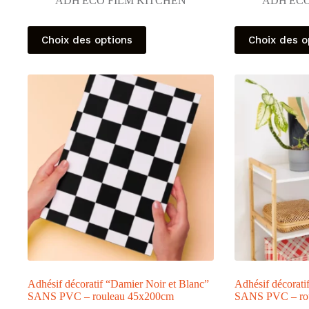
ADH'ECO FILM KITCHEN
ADH'ECO
Ce
Ce
Choix des options
Choix des o
produit
produit
a
a
plusieurs
plusieurs
variations.
variations.
Les
Les
options
options
peuvent
peuvent
être
être
choisies
choisies
sur
sur
la
la
page
page
du
du
produit
produit
Adhésif décoratif “Damier Noir et Blanc”
Adhésif décorat
SANS PVC – rouleau 45x200cm
SANS PVC – ro