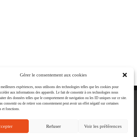
Gérer le consentement aux cookies
s meilleures expériences, nous utilisons des technologies telles que les cookies pour
accéder aux informations des appareils. Le fait de consentir à ces technologies nous
raiter des données telles que le comportement de navigation ou les ID uniques sur ce site.
pas consentir ou de retirer son consentement peut avoir un effet négatif sur certaines
s et fonctions.
Contact
Mon compte
Conditions Générales des Ventes
Politique de cookies (UE)
cepter
Refuser
Voir les préférences