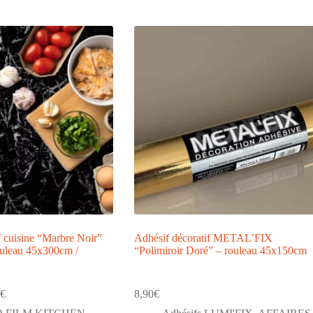
f cuisine “Marbre Noir”
Adhésif décoratif METAL’FIX
leau 45x300cm /
“Polimiroir Doré” – rouleau 45x150cm
€
8,90
€