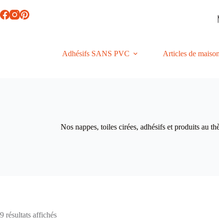
Passer
au
contenu
Adhésifs SANS PVC
Articles de maiso
Nos nappes, toiles cirées, adhésifs et produits au t
Trié
9 résultats affichés