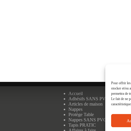
Pour offrir le
stocker et/ou 
Accueil
permettra de t
Adhésifs SANS PVC
Le fait de ne 
Articles de maison
caractéristique
Nappes
Protège Table
Nappes SANS PVC
Ac
Tapis PRATIC
Affaires à faire