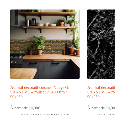
par
popularité
Adhésif décoratif cuisine “Nuage Or”
Adhésif décorati
SANS PVC – rouleau 45x300cm /
SANS PVC – rou
90x250cm
90x250cm
À partir de
14,90
€
À partir de
14,90