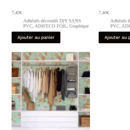
7,40
€
7,40
€
Adhésifs décoratifs DIY SANS
Adhésifs 
PVC
,
ADH'ECO FOIL
,
Graphique
PVC
,
ADH
Ajouter au panier
Ajouter au 