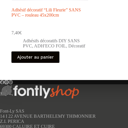
Adhésif décoratif “Lili Fleurie” SANS
PVC – rouleau 45x200cm
7,40
€
Adhésifs décoratifs DIY SANS
PVC
,
ADH'ECO FOIL
,
Décoratif
Ajouter au panier
Font-Ly SAS
14 I 22 AVENUE BARTHELEMY THIMONNIER
Z.I. PERICA
69300 CALUIRE ET CUIRE