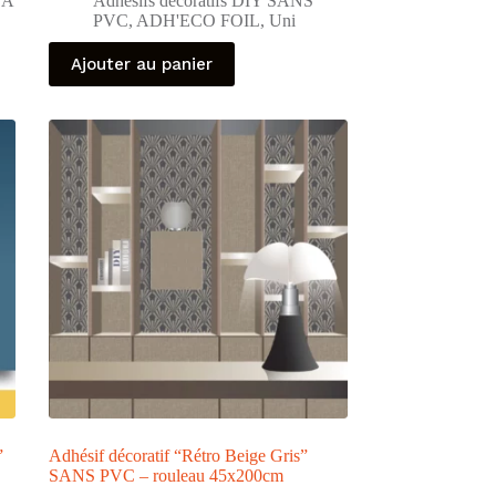
 À
Adhésifs décoratifs DIY SANS
PVC
,
ADH'ECO FOIL
,
Uni
Ajouter au panier
”
Adhésif décoratif “Rétro Beige Gris”
SANS PVC – rouleau 45x200cm