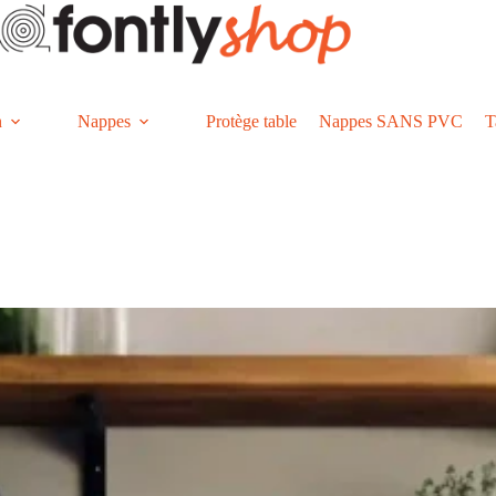
n
Nappes
Protège table
Nappes SANS PVC
T