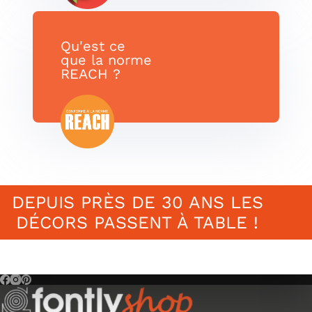
Qu'est ce
que la norme
REACH ?
DEPUIS PRÈS DE 30 ANS LES
DÉCORS PASSENT À TABLE !