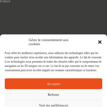
France
Accueil
Gérer le consentement aux
Adhésifs SANS PVC
cookies
Articles de maison
Nappes
Pour offrir les meilleures expériences, nous utilisons des technologies telles que les
Protège Table
cookies pour stocker et/ou accéder aux informations des appareils. Le fait de consentir
Nappes SANS PVC
à ces technologies nous permettra de traiter des données telles que le comportement de
Tapis PRATIC
navigation ou les ID uniques sur ce site. Le fait de ne pas consentir ou de retirer son
Affaires à faire
consentement peut avoir un effet négatif sur certaines caractéristiques et fonctions.
Accepter
Refuser
Voir les préférences
Contact
Mon compte