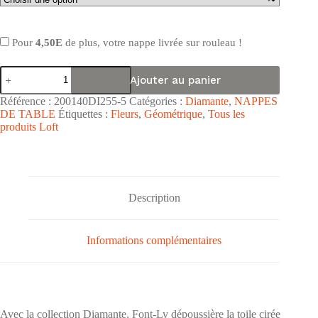
Pour
4,50E
de plus, votre nappe livrée sur rouleau !
quantité
Ajouter au panier
de
Nappe
Référence :
200140DI255-5
Catégories :
Diamante
,
NAPPES
de
DE TABLE
Étiquettes :
Fleurs
,
Géométrique
,
Tous les
table
produits Loft
PVC
surface
grainée
Diamante
"Petite
Fleur
Description
Blanc
et
Or"
-
Informations complémentaires
Largeur
140cm
Avec la collection Diamante, Font-Ly dépoussière la toile cirée