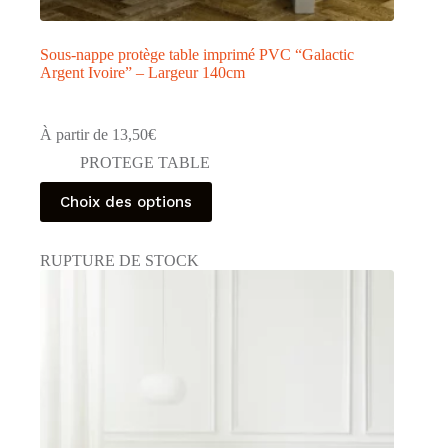
Sous-nappe protège table imprimé PVC “Galactic
Argent Ivoire” – Largeur 140cm
À partir de
13,50
€
PROTEGE TABLE
Ce
Choix des options
produit
a
plusieurs
RUPTURE DE STOCK
variations.
Les
options
peuvent
être
choisies
sur
la
page
du
produit