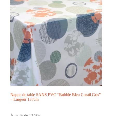
Nappe de table SANS PVC “Bubble Bleu Corail Gris”
– Largeur 137cm
À partir de
13,50
€