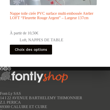
Nappe toile cirée PVC surface multi-embossée Atelier
LOFT “Fleurette Rouge Argent” – Largeur 137cm
À partir de
10,50
€
Loft
,
NAPPES DE TABLE
Ce
Choix des options
produit
a
plusieurs
variations.
Les
options
peuvent
être
choisies
sur
Font-Ly SAS
la
14 I 22 AVENUE BARTHELEMY THIMONNIER
page
Z.I. PERICA
du
69300 CALUIRE ET CUIRE
produit