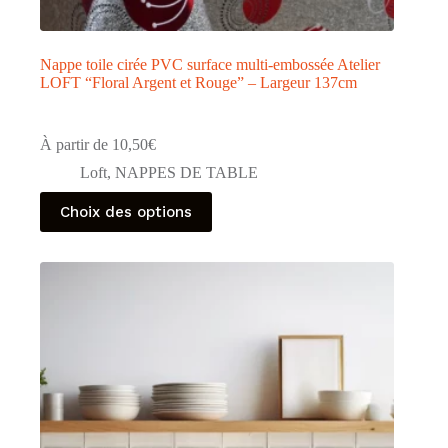
Nappe toile cirée PVC surface multi-embossée Atelier
LOFT “Floral Argent et Rouge” – Largeur 137cm
À partir de
10,50
€
Loft
,
NAPPES DE TABLE
Ce
Choix des options
produit
a
plusieurs
variations.
Les
options
peuvent
être
choisies
sur
la
page
du