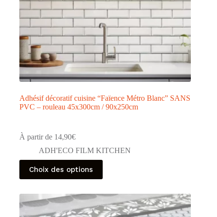
produit
Adhésif décoratif cuisine “Faïence Métro Blanc” SANS
PVC – rouleau 45x300cm / 90x250cm
À partir de
14,90
€
ADH'ECO FILM KITCHEN
Ce
Choix des options
produit
a
plusieurs
variations.
Les
options