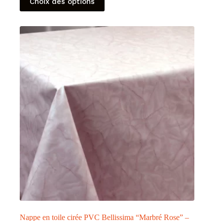
Choix des options
produit
a
plusieurs
variations.
Les
options
peuvent
être
choisies
sur
la
page
du
produit
Nappe en toile cirée PVC Bellissima “Marbré Rose” –