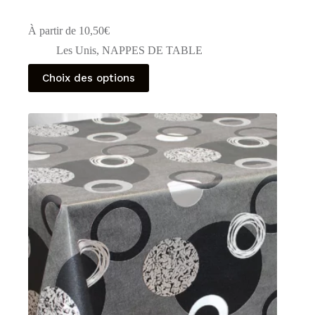
À partir de
10,50
€
Les Unis
,
NAPPES DE TABLE
Ce
Choix des options
produit
a
plusieurs
variations.
Les
options
peuvent
être
choisies
sur
la
page
du
produit