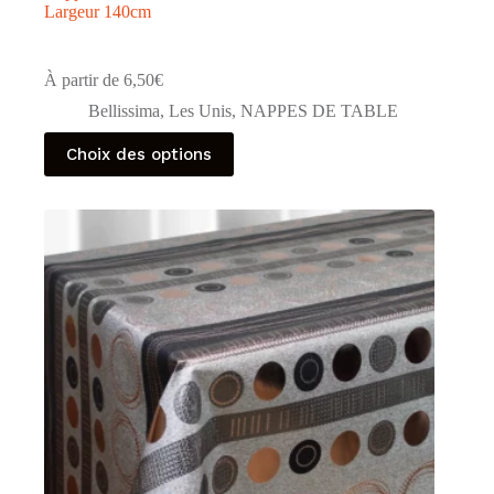
Largeur 140cm
À partir de
6,50
€
Bellissima
,
Les Unis
,
NAPPES DE TABLE
Ce
Choix des options
produit
a
plusieurs
variations.
Les
options
peuvent
être
choisies
sur
la
page
du
produit