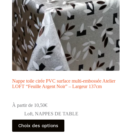
la
page
du
produit
Nappe toile cirée PVC surface multi-embossée Atelier
LOFT “Feuille Argent Noir” – Largeur 137cm
À partir de
10,50
€
Loft
,
NAPPES DE TABLE
Ce
Choix des options
produit
a