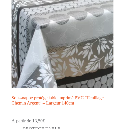
peuvent
être
choisies
sur
la
page
du
produit
Sous-nappe protège table imprimé PVC “Feuillage
Chemin Argent” – Largeur 140cm
À partir de
13,50
€
PROTEGE TABLE