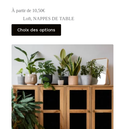
À partir de
10,50
€
Loft
,
NAPPES DE TABLE
Ce
Choix des options
produit
a
plusieurs
variations.
Les
options
peuvent
être
choisies
sur
la
page
du
produit