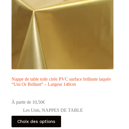
Nappe de table toile cirée PVC surface brillante laquée
“Uni Or Brillant” – Largeur 140cm
À partir de
10,50
€
Les Unis
,
NAPPES DE TABLE
Ce
Choix des options
produit
a