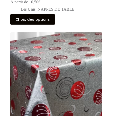
À partir de
10,50
€
Les Unis
,
NAPPES DE TABLE
Ce
Choix des options
produit
a
plusieurs
variations.
Les
options
peuvent
être
choisies
sur
la
page
du
produit