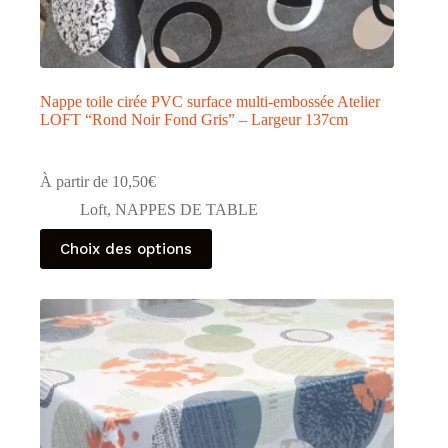
Nappe toile cirée PVC surface multi-embossée Atelier
LOFT “Rond Noir Fond Gris” – Largeur 137cm
À partir de
10,50
€
Loft
,
NAPPES DE TABLE
Ce
Choix des options
produit
a
plusieurs
variations.
Les
options
peuvent
être
choisies
sur
la