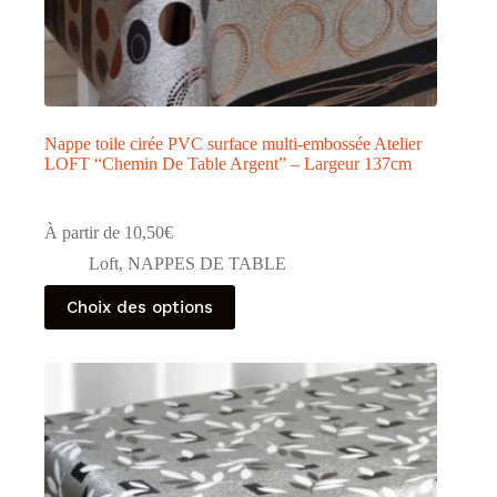
Nappe toile cirée PVC surface multi-embossée Atelier
LOFT “Chemin De Table Argent” – Largeur 137cm
À partir de
10,50
€
Loft
,
NAPPES DE TABLE
Ce
Choix des options
produit
a
plusieurs
variations.
Les
options
peuvent
être
choisies
sur