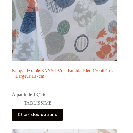
page
du
produit
Nappe de table SANS PVC “Bubble Bleu Corail Gris”
– Largeur 137cm
À partir de
13,50
€
TABLISSIME
Ce
Choix des options
produit
a
plusieurs
variations.