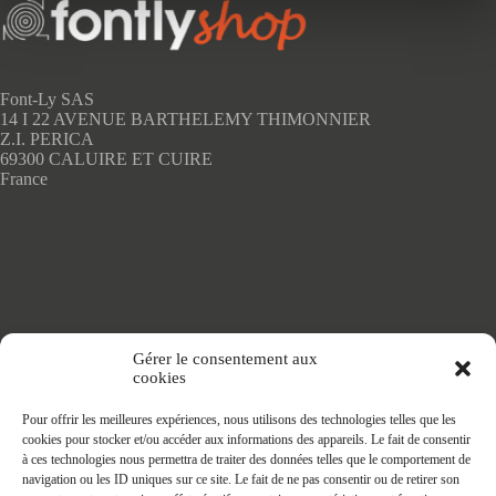
Font-Ly SAS
14 I 22 AVENUE BARTHELEMY THIMONNIER
Z.I. PERICA
69300 CALUIRE ET CUIRE
France
Accueil
Gérer le consentement aux
Adhésifs SANS PVC
cookies
Articles de maison
Nappes
Pour offrir les meilleures expériences, nous utilisons des technologies telles que les
Protège Table
cookies pour stocker et/ou accéder aux informations des appareils. Le fait de consentir
Nappes SANS PVC
à ces technologies nous permettra de traiter des données telles que le comportement de
Tapis PRATIC
navigation ou les ID uniques sur ce site. Le fait de ne pas consentir ou de retirer son
Affaires à faire