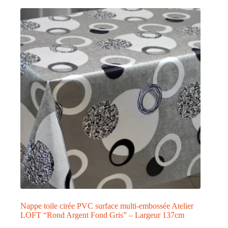
plusieurs
variations.
Les
options
peuvent
être
choisies
sur
la
page
du
produit
Nappe toile cirée PVC surface multi-embossée Atelier
LOFT “Rond Argent Fond Gris” – Largeur 137cm