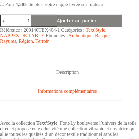
Pour
4,50E
de plus, votre nappe livrée sur rouleau !
quantité
Ajouter au panier
de
Nappe
Référence :
200140TEX404-1
Catégories :
Text'Style
,
de
NAPPES DE TABLE
Étiquettes :
Authentique
,
Basque
,
table
Rayures
,
Région
,
Terroir
PVC
surface
embossée
Text'Style
"Anglet
Rouge"
Description
-
Largeur
140cm
Informations complémentaires
Avec la collection
Text’Style
, Font-Ly bouleverse l’univers de la toile
cirée et propose en exclusivité une collection vibrante et novatrice qui
allie toutes les qualités d’un décor textile traditionnel sans les