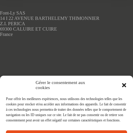
choisies
sur
Font-Ly SAS
la
14 I 22 AVENUE BARTHELEMY THIMONNIER
page
Z.I. PERICA
du
69300 CALUIRE ET CUIRE
produit
France
Accueil
Gérer le consentement aux
Adhésifs SANS PVC
cookies
Articles de maison
Nappes
Pour offrir les meilleures expériences, nous utilisons des technologies telles que les
Protège Table
cookies pour stocker et/ou accéder aux informations des appareils. Le fait de consentir
Nappes SANS PVC
à ces technologies nous permettra de traiter des données telles que le comportement de
Tapis PRATIC
navigation ou les ID uniques sur ce site. Le fait de ne pas consentir ou de retirer son
Affaires à faire
consentement peut avoir un effet négatif sur certaines caractéristiques et fonctions.