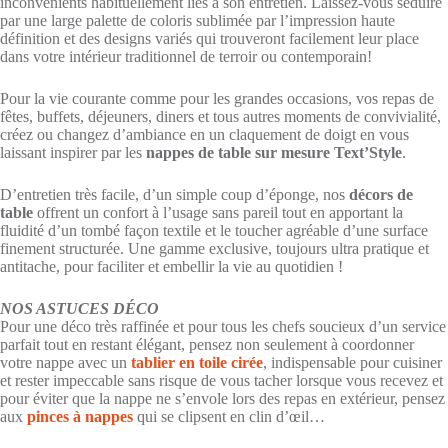
inconvénients habituellement liés à son entretien. Laissez-vous séduire
par une large palette de coloris sublimée par l’impression haute
définition et des designs variés qui trouveront facilement leur place
dans votre intérieur traditionnel de terroir ou contemporain!
Pour la vie courante comme pour les grandes occasions, vos repas de
fêtes, buffets, déjeuners, diners et tous autres moments de convivialité,
créez ou changez d’ambiance en un claquement de doigt en vous
laissant inspirer par les
nappes de table sur mesure Text’Style
.
D’entretien très facile, d’un simple coup d’éponge, nos
décors de
table
offrent un confort à l’usage sans pareil tout en apportant la
fluidité d’un tombé façon textile et le toucher agréable d’une surface
finement structurée. Une gamme exclusive, toujours ultra pratique et
antitache, pour faciliter et embellir la vie au quotidien !
NOS ASTUCES DÉCO
Pour une déco très raffinée et pour tous les chefs soucieux d’un service
parfait tout en restant élégant, pensez non seulement à coordonner
votre nappe avec un
tablier en toile cirée
, indispensable pour cuisiner
et rester impeccable sans risque de vous tacher lorsque vous recevez et
pour éviter que la nappe ne s’envole lors des repas en extérieur, pensez
aux
pinces à nappes
qui se clipsent en clin d’œil…