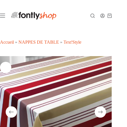
Passer
au
contenu
Panier
d’achat
Accueil
»
NAPPES DE TABLE
»
Text'Style