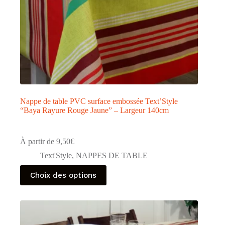
Nappe de table PVC surface embossée Text’Style
“Baya Rayure Rouge Jaune” – Largeur 140cm
À partir de
9,50
€
Text'Style
,
NAPPES DE TABLE
Ce
Choix des options
produit
a
plusieurs
variations.
Les
options