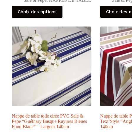
Sale & Pepe
,
NAPPES DE TABLE
Sale & Pe
Ce
Ce
Choix des options
Choix des o
produit
produit
a
a
plusieurs
plusieurs
variations.
variations.
Les
Les
options
options
peuvent
peuvent
être
être
choisies
choisies
sur
sur
la
la
page
page
du
du
produit
produit
Nappe de table toile cirée PVC Sale &
Nappe de table 
Pepe “Guéthary Basque Rayures Bleues
Text’Style “Ang
Fond Blanc” – Largeur 140cm
140cm