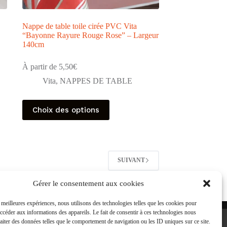
Nappe de table toile cirée PVC Vita
“Bayonne Rayure Rouge Rose” – Largeur
140cm
À partir de
5,50
€
Vita
,
NAPPES DE TABLE
Ce
Choix des options
produit
a
plusieurs
variations.
Les
options
SUIVANT
peuvent
être
Gérer le consentement aux cookies
choisies
sur
la
s meilleures expériences, nous utilisons des technologies telles que les cookies pour
page
accéder aux informations des appareils. Le fait de consentir à ces technologies nous
du
raiter des données telles que le comportement de navigation ou les ID uniques sur ce site.