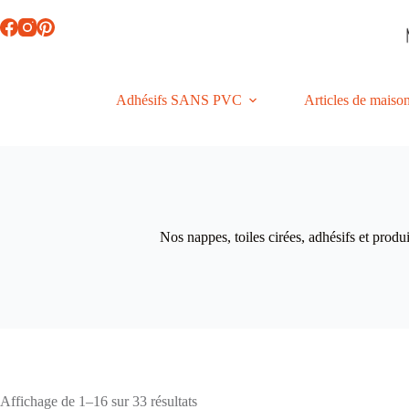
Passer
au
contenu
Adhésifs SANS PVC
Articles de maiso
Nos nappes, toiles cirées, adhésifs et produi
Trié
Affichage de 1–16 sur 33 résultats