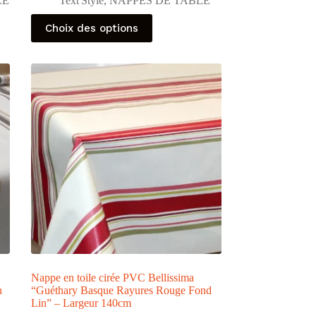
LE
Text'Style
,
NAPPES DE TABLE
Ce
Choix des options
produit
a
plusieurs
variations.
Les
options
peuvent
être
choisies
sur
la
page
du
produit
Nappe en toile cirée PVC Bellissima
n
“Guéthary Basque Rayures Rouge Fond
Lin” – Largeur 140cm