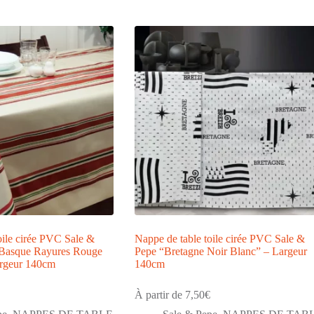
oile cirée PVC Sale &
Nappe de table toile cirée PVC Sale &
 Basque Rayures Rouge
Pepe “Bretagne Noir Blanc” – Largeur
rgeur 140cm
140cm
À partir de
7,50
€