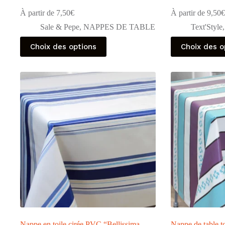
À partir de
7,50
€
À partir de
9,50
€
Sale & Pepe
,
NAPPES DE TABLE
Text'Style
Ce
Ce
Choix des options
Choix des o
produit
produit
a
a
plusieurs
plusieurs
variations.
variations.
Les
Les
options
options
peuvent
peuvent
être
être
choisies
choisies
sur
sur
la
la
page
page
du
du
produit
produit
Nappe en toile cirée PVC “Bellissima
Nappe de table t