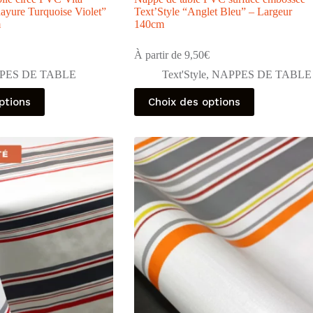
ayure Turquoise Violet”
Text’Style “Anglet Bleu” – Largeur
m
140cm
À partir de
9,50
€
PES DE TABLE
Text'Style
,
NAPPES DE TABLE
Ce
ptions
Choix des options
produit
a
plusieurs
variations.
Les
options
peuvent
être
choisies
sur
la
page
du
produit