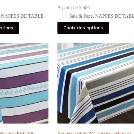
À partir de
7,50
€
,
NAPPES DE TABLE
Sale & Pepe
,
NAPPES DE TAB
Ce
ptions
Choix des options
produit
a
plusieurs
variations.
Les
options
peuvent
être
choisies
sur
la
page
du
produit
oile cirée PVC Vita
Nappe de table PVC surface embossée