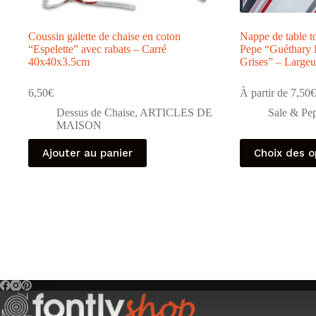
Coussin galette de chaise en coton
Nappe de table t
“Espelette” avec rabats – Carré
Pepe “Guéthary
40x40x3.5cm
Grises” – Large
6,50
€
À partir de
7,50
€
Dessus de Chaise
,
ARTICLES DE
Sale & Pe
MAISON
Ce
Ajouter au panier
Choix des o
produit
a
plusieurs
variations.
Les
options
peuvent
être
choisies
sur
la
page
du