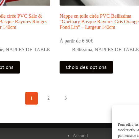
oile cirée PVC Sale &
Nappe en toile cirée PVC Bellissima
 Basque Rayures Rouges
“Guéthary Basque Rayures Gris Orange
ur 140cm
Fond Lin” – Largeur 140cm
À partir de
6,50
€
pe
,
NAPPES DE TABLE
Bellissima
,
NAPPES DE TABLE
Ce
ptions
Choix des options
produit
a
plusieurs
variations.
Les
options
1
2
3
peuvent
être
choisies
sur
la
Pour offrir le
page
stocker et/ou 
Accueil
du
permettra de t