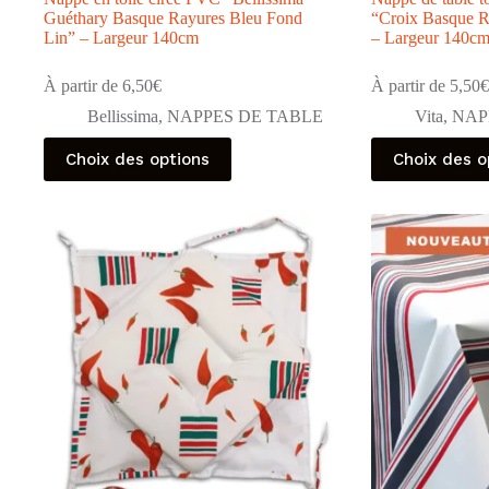
Guéthary Basque Rayures Bleu Fond
“Croix Basque R
Lin” – Largeur 140cm
– Largeur 140c
À partir de
6,50
€
À partir de
5,50
€
Bellissima
,
NAPPES DE TABLE
Vita
,
NAP
Ce
Ce
Choix des options
Choix des o
produit
produit
a
a
plusieurs
plusieurs
variations.
variations.
Les
Les
options
options
peuvent
peuvent
être
être
choisies
choisies
sur
sur
la
la
page
page
du
du
produit
produit