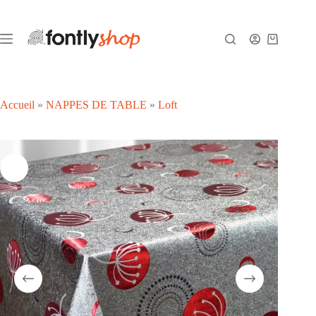
Passer
au
contenu
Panier
d’achat
Accueil
»
NAPPES DE TABLE
»
Loft