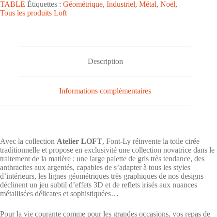
TABLE
Étiquettes :
Géométrique
,
Industriel
,
Métal
,
Noël
,
cirée
Tous les produits Loft
PVC
surface
multi-
embossée
Atelier
LOFT
Description
"Floral
Argent
et
Rouge"
Informations complémentaires
-
Largeur
137cm
Avec la collection
Atelier LOFT
, Font-Ly réinvente la toile cirée
traditionnelle et propose en exclusivité une collection novatrice dans le
traitement de la matière : une large palette de gris très tendance, des
anthracites aux argentés, capables de s’adapter à tous les styles
d’intérieurs, les lignes géométriques très graphiques de nos designs
déclinent un jeu subtil d’effets 3D et de reflets irisés aux nuances
métallisées délicates et sophistiquées…
Pour la vie courante comme pour les grandes occasions, vos repas de