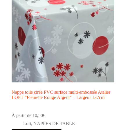
Nappe toile cirée PVC surface multi-embossée Atelier
LOFT “Fleurette Rouge Argent” – Largeur 137cm
À partir de
10,50
€
Loft
,
NAPPES DE TABLE