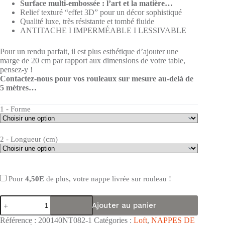
Surface multi-embossée : l’art et la matière…
Relief texturé “effet 3D” pour un décor sophistiqué
Qualité luxe, très résistante et tombé fluide
ANTITACHE I IMPERMÉABLE I LESSIVABLE
Pour un rendu parfait, il est plus esthétique d’ajouter une
marge de 20 cm par rapport aux dimensions de votre table,
pensez-y !
Contactez-nous pour vos rouleaux sur mesure au-delà de
5 mètres…
1 - Forme
2 - Longueur (cm)
Pour
4,50E
de plus, votre nappe livrée sur rouleau !
quantité
Ajouter au panier
de
Nappe
Référence :
200140NT082-1
Catégories :
Loft
,
NAPPES DE
toile