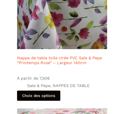
Nappe de table toile cirée PVC Sale & Pepe
“Printemps Rose” – Largeur 140cm
À partir de
7,50
€
Sale & Pepe
,
NAPPES DE TABLE
Choix des options