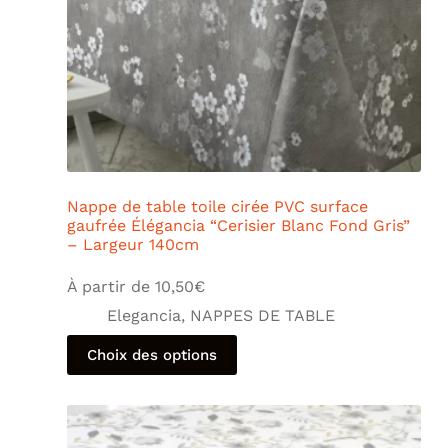
Nappe de table toile cirée PVC surface
gaufrée Élégancia “Cerisier Blanc Fond Gris”
– Largeur 140cm
À partir de
10,50
€
Elegancia
,
NAPPES DE TABLE
Choix des options