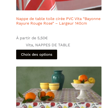
Nappe de table toile cirée PVC Vita “Bayonne
Rayure Rouge Rose” – Largeur 140cm
À partir de
5,50
€
Vita
,
NAPPES DE TABLE
Choix des options