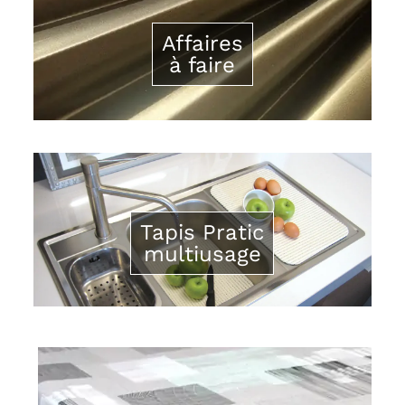
Affaires
à faire
Tapis Pratic
multiusage