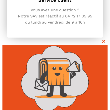
Vous avez une question ?
Notre SAV est réactif au 04 72 17 05
95
du lundi au vendredi de 9 à 16h
Clo
thi
mo
Ils nous font
confiance !