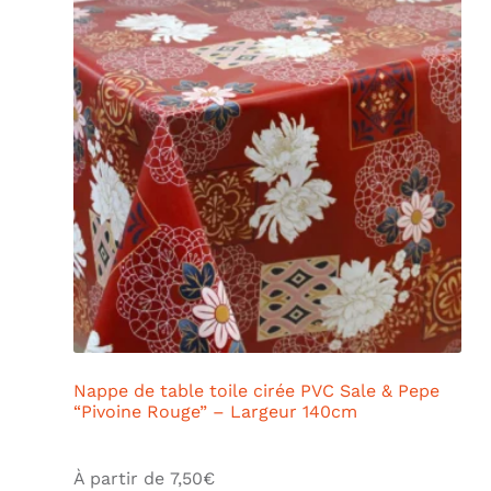
Nappe de table toile cirée PVC Sale & Pepe
“Pivoine Rouge” – Largeur 140cm
À partir de
7,50
€