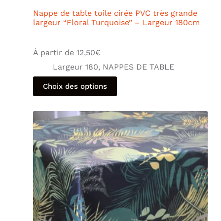
Nappe de table toile cirée PVC très grande
largeur “Floral Turquoise” – Largeur 180cm
À partir de
12,50
€
Largeur 180
,
NAPPES DE TABLE
Choix des options