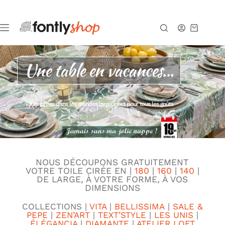
Une table en vacances...
Toiles cirées dans les grandes largeurs et pour tous les goûts
NOUS D
ÉCOUPONS GRATUITEMENT
VOTRE
TOILE CIRÉE EN |
180
|
160
|
140
|
DE LARGE, À VOTRE FORME, À VOS
DIMENSIONS
COLLECTIONS |
VITA
|
BELLISSIMA
|
SALE &
PEPE
|
ZEN’ART
|
TEXT’STYLE
|
LES UNIS
|
ÉLÉGANCIA
|
DIAMANTE
|
ATELIER LOFT