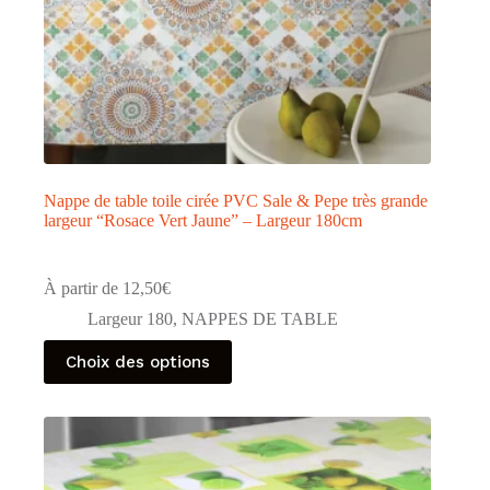
Nappe de table toile cirée PVC Sale & Pepe très grande
largeur “Rosace Vert Jaune” – Largeur 180cm
À partir de
12,50
€
Largeur 180
,
NAPPES DE TABLE
Ce
Choix des options
produit
a
plusieurs
variations.
Les
options
peuvent