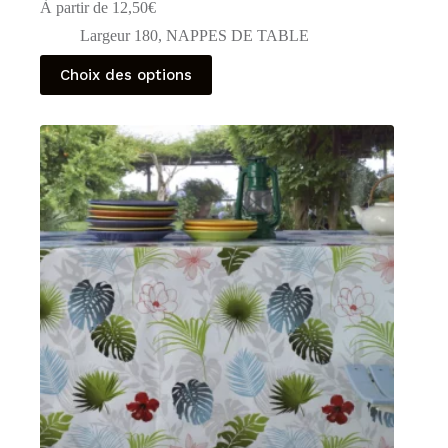
À partir de
12,50
€
Largeur 180
,
NAPPES DE TABLE
Ce
Choix des options
produit
a
plusieurs
variations.
Les
options
peuvent
être
choisies
sur
la
page
du
produit