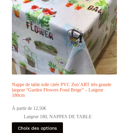
sur
la
page
du
produit
Nappe de table toile cirée PVC Zen’ART très grande
largeur “Garden Flowers Fond Beige” – Largeur
180cm
À partir de
12,50
€
Largeur 180
,
NAPPES DE TABLE
Ce
Choix des options
produit