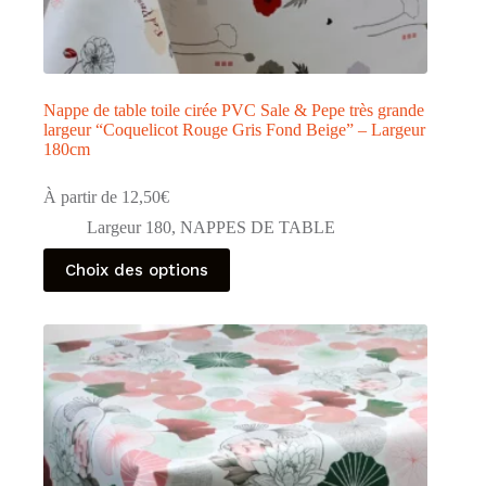
Nappe de table toile cirée PVC Sale & Pepe très grande
largeur “Coquelicot Rouge Gris Fond Beige” – Largeur
180cm
À partir de
12,50
€
Largeur 180
,
NAPPES DE TABLE
Ce
Choix des options
produit
a
plusieurs
variations.
Les
options
peuvent
être
choisies
sur
la