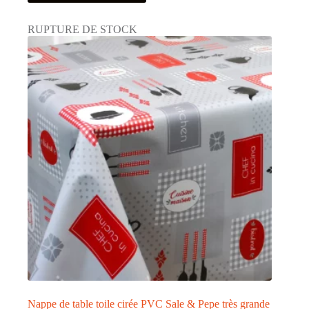
a
plusieurs
RUPTURE DE STOCK
variations.
Les
options
peuvent
être
choisies
sur
la
page
du
produit
Nappe de table toile cirée PVC Sale & Pepe très grande