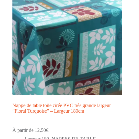
peuvent
être
choisies
sur
la
page
du
produit
Nappe de table toile cirée PVC très grande largeur
“Floral Turquoise” – Largeur 180cm
À partir de
12,50
€
Largeur 180
,
NAPPES DE TABLE