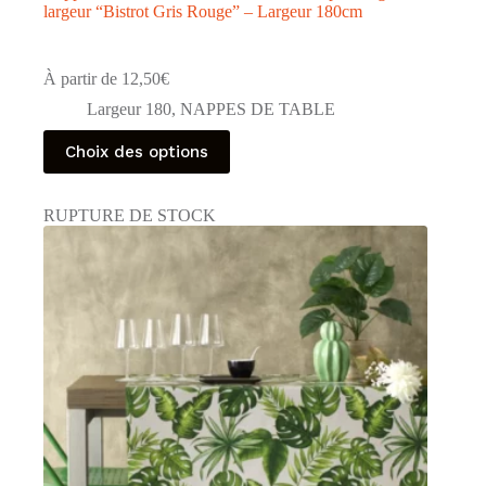
largeur “Bistrot Gris Rouge” – Largeur 180cm
À partir de
12,50
€
Largeur 180
,
NAPPES DE TABLE
Ce
Choix des options
produit
a
plusieurs
RUPTURE DE STOCK
variations.
Les
options
peuvent
être
choisies
sur
la
page
du
produit