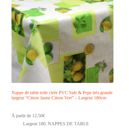
être
choisies
sur
la
page
du
produit
Nappe de table toile cirée PVC Sale & Pepe très grande
largeur “Citron Jaune Citron Vert” – Largeur 180cm
À partir de
12,50
€
Largeur 180
,
NAPPES DE TABLE