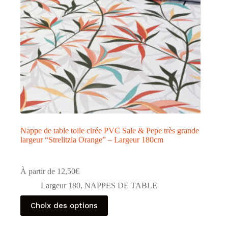
Nappe de table toile cirée PVC Sale & Pepe très grande
largeur “Strelitzia Orange” – Largeur 180cm
À partir de
12,50
€
Largeur 180
,
NAPPES DE TABLE
Ce
Choix des options
produit
a
plusieurs