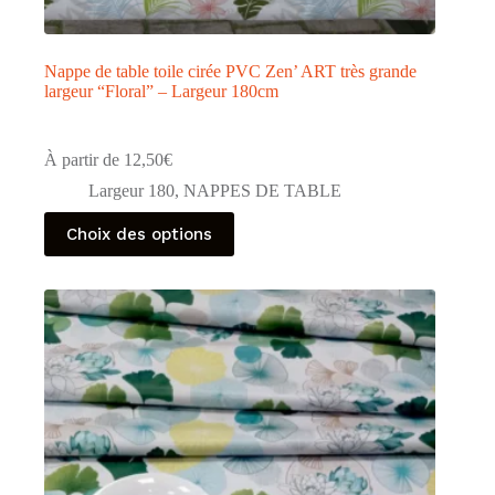
Nappe de table toile cirée PVC Zen’ ART très grande
largeur “Floral” – Largeur 180cm
À partir de
12,50
€
Largeur 180
,
NAPPES DE TABLE
Ce
Choix des options
produit
a
plusieurs
variations.
Les
options
peuvent
être
choisies
sur
la
page
du