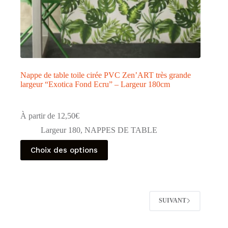
Nappe de table toile cirée PVC Zen’ART très grande
largeur “Exotica Fond Ecru” – Largeur 180cm
À partir de
12,50
€
Largeur 180
,
NAPPES DE TABLE
Ce
Choix des options
produit
a
plusieurs
variations.
Les
options
SUIVANT
peuvent
être
choisies