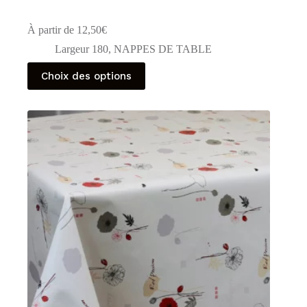
À partir de
12,50
€
Largeur 180
,
NAPPES DE TABLE
Ce
Choix des options
produit
a
plusieurs
variations.
Les
options
peuvent
être
choisies
sur
la
page
du
produit