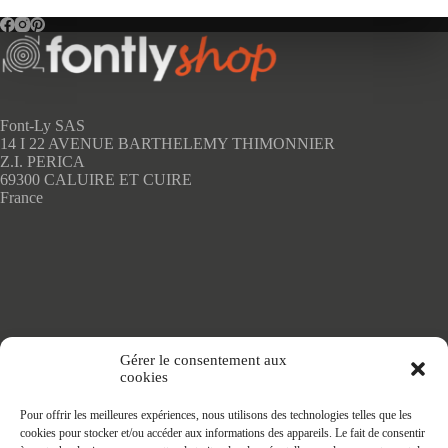
sur
la
page
du
produit
Font-Ly SAS
14 I 22 AVENUE BARTHELEMY THIMONNIER
Z.I. PERICA
69300 CALUIRE ET CUIRE
France
Accueil
Gérer le consentement aux
Adhésifs SANS PVC
cookies
Articles de maison
Nappes
Pour offrir les meilleures expériences, nous utilisons des technologies telles que les
Protège Table
cookies pour stocker et/ou accéder aux informations des appareils. Le fait de consentir
Nappes SANS PVC