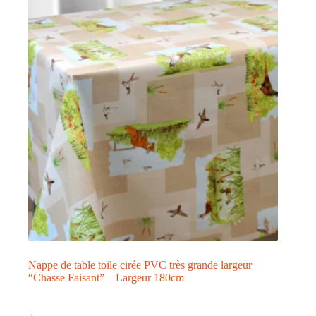
Les
options
peuvent
être
choisies
sur
la
page
du
produit
Nappe de table toile cirée PVC très grande largeur
“Chasse Faisant” – Largeur 180cm