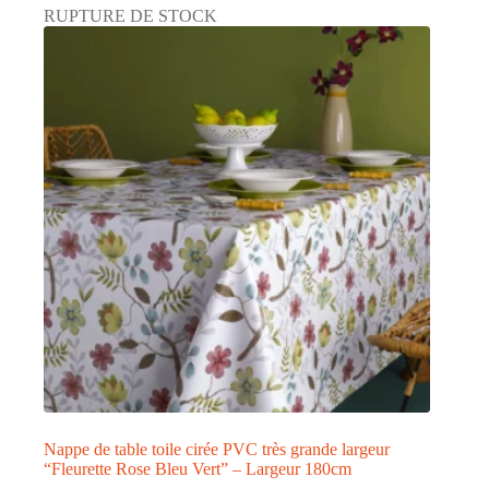
RUPTURE DE STOCK
variations.
Les
options
peuvent
être
choisies
sur
la
page
du
produit
Nappe de table toile cirée PVC très grande largeur
“Fleurette Rose Bleu Vert” – Largeur 180cm