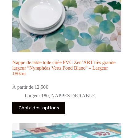
produit
Nappe de table toile cirée PVC Zen’ART très grande
largeur “Nymphéas Verts Fond Blanc” – Largeur
180cm
À partir de
12,50
€
Largeur 180
,
NAPPES DE TABLE
Ce
Choix des options
produit
a
plusieurs
variations.
Les
options