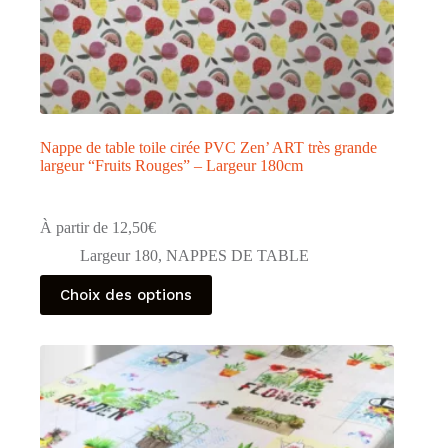
Nappe de table toile cirée PVC Zen’ ART très grande
largeur “Fruits Rouges” – Largeur 180cm
À partir de
12,50
€
Largeur 180
,
NAPPES DE TABLE
Ce
Choix des options
produit
a
plusieurs
variations.
Les
options
peuvent
être
choisies