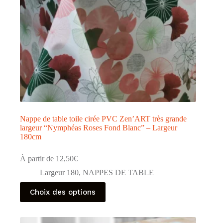
page
du
produit
Nappe de table toile cirée PVC Zen’ART très grande
largeur “Nymphéas Roses Fond Blanc” – Largeur
180cm
À partir de
12,50
€
Largeur 180
,
NAPPES DE TABLE
Ce
Choix des options
produit
a
plusieurs
variations.