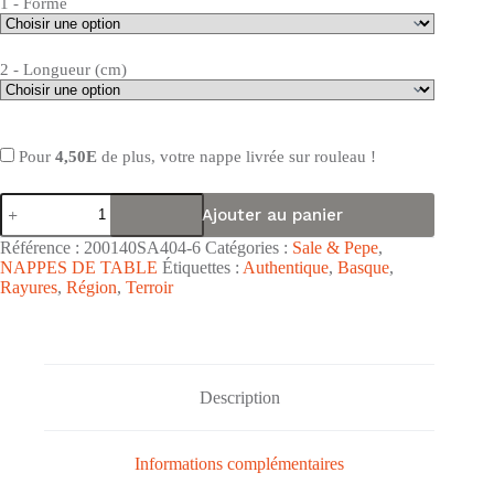
1 - Forme
2 - Longueur (cm)
Pour
4,50E
de plus, votre nappe livrée sur rouleau !
quantité
Ajouter au panier
de
Nappe
Référence :
200140SA404-6
Catégories :
Sale & Pepe
,
de
NAPPES DE TABLE
Étiquettes :
Authentique
,
Basque
,
table
Rayures
,
Région
,
Terroir
toile
cirée
PVC
Sale
&
Pepe
Description
"Guéthary
Basque
Rayures
Bleues
Informations complémentaires
Fond