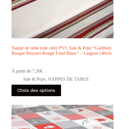
Nappe de table toile cirée PVC Sale & Pepe “Guéthary
Basque Rayures Rouge Fond Blanc” – Largeur 140cm
À partir de
7,50
€
Sale & Pepe
,
NAPPES DE TABLE
Ce
Choix des options
produit
a
plusieurs
variations.
Les
options
peuvent
être