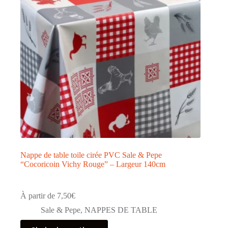
choisies
sur
la
page
du
produit
Nappe de table toile cirée PVC Sale & Pepe
“Cocoricoin Vichy Rouge” – Largeur 140cm
À partir de
7,50
€
Sale & Pepe
,
NAPPES DE TABLE
Ce