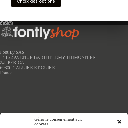
Choix des options
produit
a
plusieurs
variations.
Les
options
peuvent
être
choisies
sur
Font-Ly SAS
la
14 I 22 AVENUE BARTHELEMY THIMONNIER
page
Z.I. PERICA
du
69300 CALUIRE ET CUIRE
produit
France
Accueil
Gérer le consentement aux
Adhésifs SANS PVC
cookies
Articles de maison