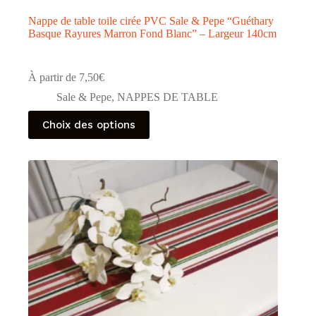
Nappe de table toile cirée PVC Sale & Pepe “Guéthary
Basque Rayures Marron Fond Blanc” – Largeur 140cm
À partir de
7,50
€
Sale & Pepe
,
NAPPES DE TABLE
Ce
Choix des options
produit
a
plusieurs
variations.
Les
options
peuvent
être
choisies
sur
la
page
du
produit