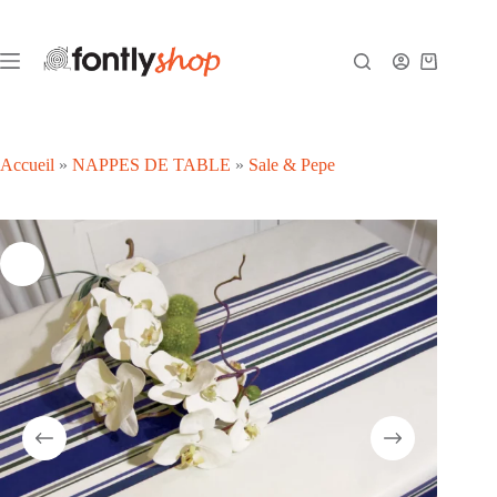
Passer
au
contenu
Panier
d’achat
Accueil
»
NAPPES DE TABLE
»
Sale & Pepe