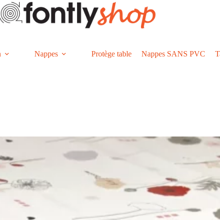
n
Nappes
Protège table
Nappes SANS PVC
T