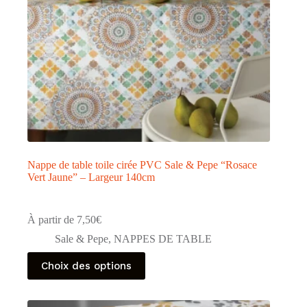
Nappe de table toile cirée PVC Sale & Pepe “Rosace
Vert Jaune” – Largeur 140cm
À partir de
7,50
€
Sale & Pepe
,
NAPPES DE TABLE
Ce
Choix des options
produit
a
plusieurs
variations.