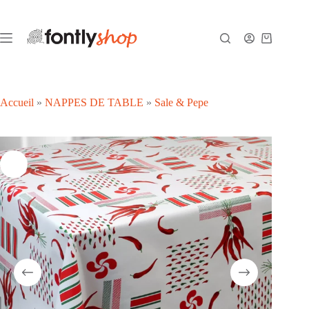
Passer
au
contenu
Panier
d’achat
Accueil
»
NAPPES DE TABLE
»
Sale & Pepe