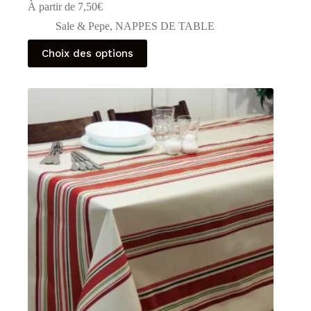
À partir de
7,50
€
Sale & Pepe
,
NAPPES DE TABLE
Ce
Choix des options
produit
a
plusieurs
variations.
Les
options
peuvent
être
choisies
sur
la
page
du
produit