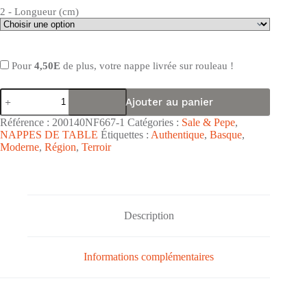
2 - Longueur (cm)
Pour
4,50E
de plus, votre nappe livrée sur rouleau !
quantité
Ajouter au panier
de
Nappe
Référence :
200140NF667-1
Catégories :
Sale & Pepe
,
de
NAPPES DE TABLE
Étiquettes :
Authentique
,
Basque
,
table
Moderne
,
Région
,
Terroir
toile
cirée
PVC
Sale
&
Pepe
Description
"Espelette
Rouge
Blanc
Vert"
Informations complémentaires
-
Largeur
140cm