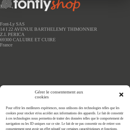
peuvent
être
choisies
sur
Font-Ly SAS
la
14 I 22 AVENUE BARTHELEMY THIMONNIER
page
Z.I. PERICA
du
69300 CALUIRE ET CUIRE
produit
France
Accueil
Gérer le consentement aux
Adhésifs SANS PVC
cookies
Articles de maison
Nappes
Pour offrir les meilleures expériences, nous utilisons des technologies telles que les
Protège Table
cookies pour stocker et/ou accéder aux informations des appareils. Le fait de consentir
Nappes SANS PVC
à ces technologies nous permettra de traiter des données telles que le comportement de
Tapis PRATIC
navigation ou les ID uniques sur ce site. Le fait de ne pas consentir ou de retirer son
Affaires à faire
consentement peut avoir un effet négatif sur certaines caractéristiques et fonctions.