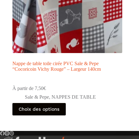
produit
Nappe de table toile cirée PVC Sale & Pepe
“Cocoricoin Vichy Rouge” – Largeur 140cm
À partir de
7,50
€
Sale & Pepe
,
NAPPES DE TABLE
Ce
Choix des options
produit
a
plusieurs
variations.
Les
options