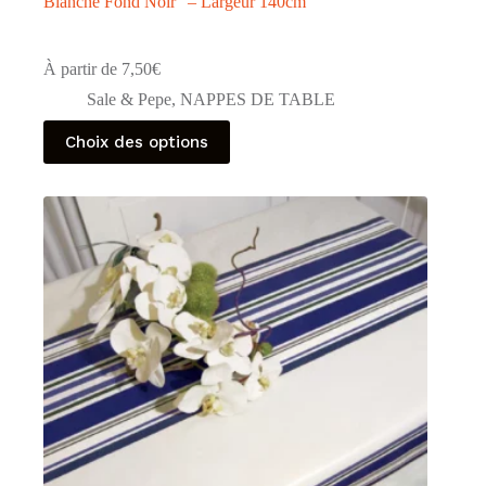
Blanche Fond Noir” – Largeur 140cm
À partir de
7,50
€
Sale & Pepe
,
NAPPES DE TABLE
Ce
Choix des options
produit
a
plusieurs
variations.
Les
options
peuvent
être
choisies
sur
la
page
du
produit