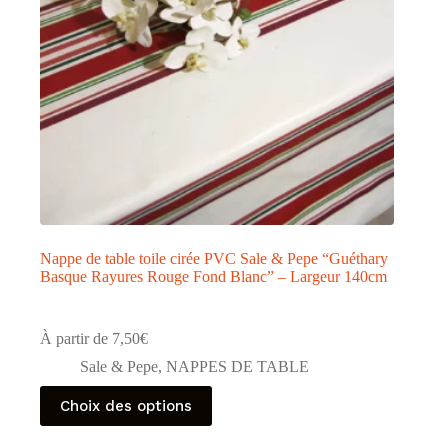
la
page
du
produit
Nappe de table toile cirée PVC Sale & Pepe “Guéthary
Basque Rayures Rouge Fond Blanc” – Largeur 140cm
À partir de
7,50
€
Sale & Pepe
,
NAPPES DE TABLE
Ce
Choix des options
produit
a
plusieurs