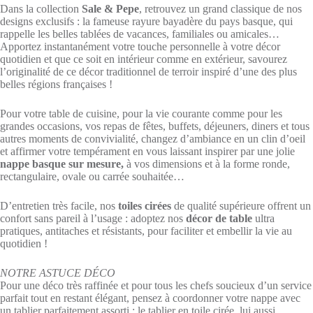
Dans la collection
Sale & Pepe
, retrouvez un grand classique de nos
designs exclusifs : la fameuse rayure bayadère du pays basque, qui
rappelle les belles tablées de vacances, familiales ou amicales…
Apportez instantanément votre touche personnelle à votre décor
quotidien et que ce soit en intérieur comme en extérieur, savourez
l’originalité de ce décor traditionnel de terroir inspiré d’une des plus
belles régions françaises !
Pour votre table de cuisine, pour la vie courante comme pour les
grandes occasions, vos repas de fêtes, buffets, déjeuners, diners et tous
autres moments de convivialité, changez d’ambiance en un clin d’oeil
et affirmer votre tempérament en vous laissant inspirer par une jolie
nappe basque sur mesure,
à vos dimensions et à la forme ronde,
rectangulaire, ovale ou carrée souhaitée…
D’entretien très facile, nos
toiles cirées
de qualité supérieure offrent un
confort sans pareil à l’usage : adoptez nos
décor de table
ultra
pratiques, antitaches et résistants, pour faciliter et embellir la vie au
quotidien !
NOTRE ASTUCE DÉCO
Pour une déco très raffinée et pour tous les chefs soucieux d’un service
parfait tout en restant élégant, pensez à coordonner votre nappe avec
un tablier parfaitement assorti : le tablier en toile cirée, lui aussi