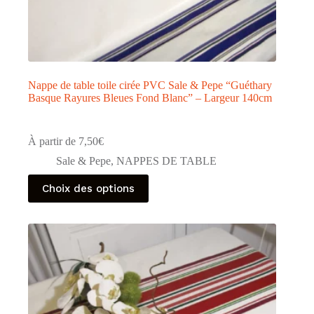
Nappe de table toile cirée PVC Sale & Pepe “Guéthary
Basque Rayures Bleues Fond Blanc” – Largeur 140cm
À partir de
7,50
€
Sale & Pepe
,
NAPPES DE TABLE
Ce
Choix des options
produit
a
plusieurs
variations.
Les
options
peuvent
être
choisies
sur