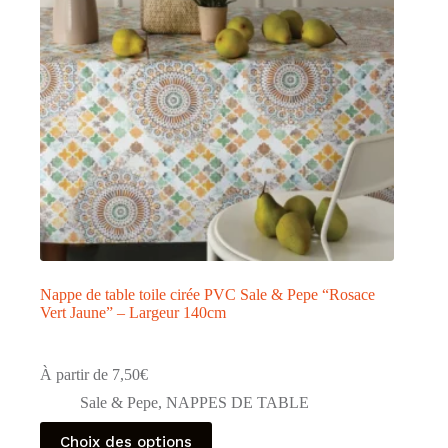
Nappe de table toile cirée PVC Sale & Pepe “Rosace
Vert Jaune” – Largeur 140cm
À partir de
7,50
€
Sale & Pepe
,
NAPPES DE TABLE
Ce
Choix des options
produit