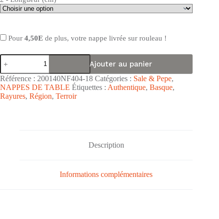
Pour
4,50E
de plus, votre nappe livrée sur rouleau !
quantité
Ajouter au panier
de
Nappe
Référence :
200140NF404-18
Catégories :
Sale & Pepe
,
de
NAPPES DE TABLE
Étiquettes :
Authentique
,
Basque
,
table
Rayures
,
Région
,
Terroir
toile
cirée
PVC
Sale
&
Pepe
Description
"Guéthary
Basque
Rayures
Terracotta"
Informations complémentaires
-
Largeur
140cm