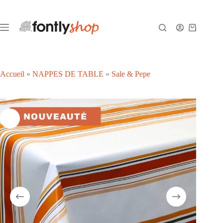
Passer
au
contenu
Panier
d’achat
Accueil
»
NAPPES DE TABLE
»
Sale & Pepe