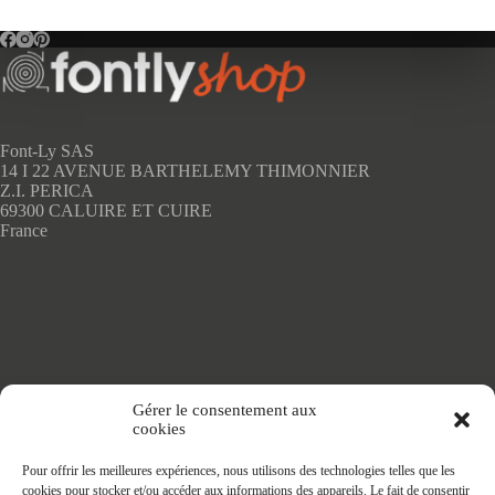
variations.
Les
options
peuvent
être
choisies
sur
Font-Ly SAS
la
14 I 22 AVENUE BARTHELEMY THIMONNIER
page
Z.I. PERICA
du
69300 CALUIRE ET CUIRE
produit
France
Accueil
Gérer le consentement aux
Adhésifs SANS PVC
cookies
Articles de maison
Nappes
Pour offrir les meilleures expériences, nous utilisons des technologies telles que les
Protège Table
cookies pour stocker et/ou accéder aux informations des appareils. Le fait de consentir