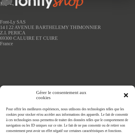
peuvent
être
choisies
sur
Font-Ly SAS
la
14 I 22 AVENUE BARTHELEMY THIMONNIER
page
Z.I. PERICA
du
69300 CALUIRE ET CUIRE
produit
France
Accueil
Gérer le consentement aux
Adhésifs SANS PVC
cookies
Articles de maison
Nappes
Pour offrir les meilleures expériences, nous utilisons des technologies telles que les
Protège Table
cookies pour stocker et/ou accéder aux informations des appareils. Le fait de consentir
Nappes SANS PVC
à ces technologies nous permettra de traiter des données telles que le comportement de
Tapis PRATIC
navigation ou les ID uniques sur ce site. Le fait de ne pas consentir ou de retirer son
Affaires à faire
consentement peut avoir un effet négatif sur certaines caractéristiques et fonctions.