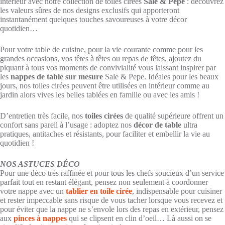
intérieur avec notre collection de toiles cirées
Sale & Pepe
: découvrez
les valeurs sûres de nos designs exclusifs qui apporteront
instantanément quelques touches savoureuses à votre décor
quotidien…
Pour votre table de cuisine, pour la vie courante comme pour les
grandes occasions, vos têtes à têtes ou repas de fêtes, ajoutez du
piquant à tous vos moments de convivialité vous laissant inspirer par
les
nappes de table sur mesure
Sale & Pepe. Idéales pour les beaux
jours, nos toiles cirées peuvent être utilisées en intérieur comme au
jardin alors vives les belles tablées en famille ou avec les amis !
D’entretien très facile, nos
toiles cirées
de qualité supérieure offrent un
confort sans pareil à l’usage : adoptez nos
décor de table
ultra
pratiques, antitaches et résistants, pour faciliter et embellir la vie au
quotidien !
NOS ASTUCES DÉCO
Pour une déco très raffinée et pour tous les chefs soucieux d’un service
parfait tout en restant élégant, pensez non seulement à coordonner
votre nappe avec un
tablier en toile cirée
, indispensable pour cuisiner
et rester impeccable sans risque de vous tacher lorsque vous recevez et
pour éviter que la nappe ne s’envole lors des repas en extérieur, pensez
aux
pinces à nappes
qui se clipsent en clin d’oeil… Là aussi on se