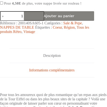
Pour
4,50E
de plus, votre nappe livrée sur rouleau !
quantité
Ajouter au panier
de
Nappe
Référence :
200140SA605-1
Catégories :
Sale & Pepe
,
de
NAPPES DE TABLE
Étiquettes :
Coeur
,
Région
,
Tous les
table
produits Rétro
,
Vintage
toile
cirée
PVC
Sale
&
Pepe
Description
"Paris
Rétro
Gris
Beige"
Informations complémentaires
-
Largeur
140cm
Pour tous les amoureux quoi de plus romantique qu’un repas aux pieds
de la Tour Eiffel ou dans les plus beaux sites de la capitale ? Voilà une
façon originale de laisser parler son cœur en personnalisant votre