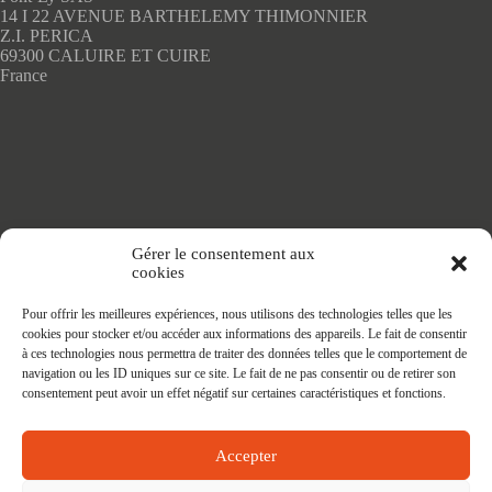
14 I 22 AVENUE BARTHELEMY THIMONNIER
Z.I. PERICA
69300 CALUIRE ET CUIRE
France
Accueil
Gérer le consentement aux
Adhésifs SANS PVC
cookies
Articles de maison
Nappes
Pour offrir les meilleures expériences, nous utilisons des technologies telles que les
Protège Table
cookies pour stocker et/ou accéder aux informations des appareils. Le fait de consentir
Nappes SANS PVC
à ces technologies nous permettra de traiter des données telles que le comportement de
Tapis PRATIC
navigation ou les ID uniques sur ce site. Le fait de ne pas consentir ou de retirer son
Affaires à faire
consentement peut avoir un effet négatif sur certaines caractéristiques et fonctions.
Accepter