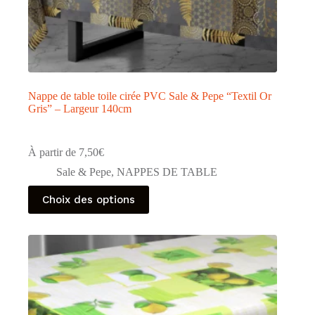
Nappe de table toile cirée PVC Sale & Pepe “Textil Or
Gris” – Largeur 140cm
À partir de
7,50
€
Sale & Pepe
,
NAPPES DE TABLE
Ce
Choix des options
produit
a
plusieurs
variations.
Les
options
peuvent
être
choisies