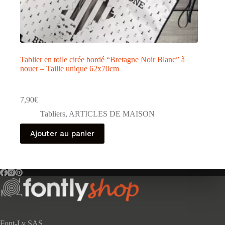
Tablier en toile cirée bordé “Bretagne Noir Blanc” à
nouer – Taille unique 62x70cm
7,90
€
Tabliers
,
ARTICLES DE MAISON
Ajouter au panier
Font-Ly SAS