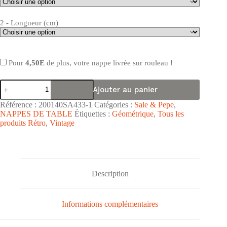
2 - Longueur (cm)
Pour
4,50E
de plus, votre nappe livrée sur rouleau !
quantité
Ajouter au panier
de
Nappe
Référence :
200140SA433-1
Catégories :
Sale & Pepe
,
de
NAPPES DE TABLE
Étiquettes :
Géométrique
,
Tous les
table
produits Rétro
,
Vintage
toile
cirée
PVC
Sale
&
Pepe
Description
"Ronds
Seventies
Rose
Tendre
Informations complémentaires
"
-