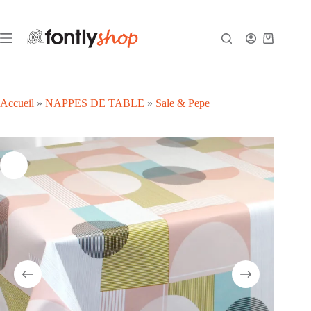
Passer
au
contenu
Panier
d’achat
Accueil
»
NAPPES DE TABLE
»
Sale & Pepe