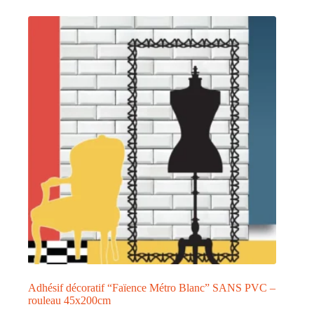
plusieurs
variations.
Les
options
peuvent
être
choisies
sur
la
page
du
produit
Adhésif décoratif “Faïence Métro Blanc” SANS PVC –
rouleau 45x200cm