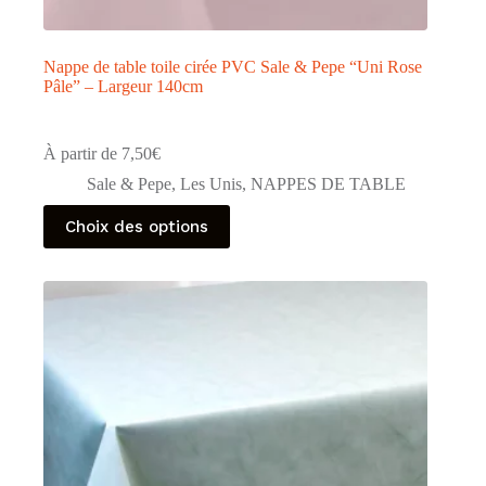
Nappe de table toile cirée PVC Sale & Pepe “Uni Rose
Pâle” – Largeur 140cm
À partir de
7,50
€
Sale & Pepe
,
Les Unis
,
NAPPES DE TABLE
Ce
Choix des options
produit
a
plusieurs
variations.
Les
options
peuvent
être
choisies
sur
la
page
du