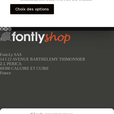
Ce
Choix des options
produit
a
plusieurs
variations.
Les
options
peuvent
être
choisies
sur
Font-Ly SAS
la
14 I 22 AVENUE BARTHELEMY THIMONNIER
page
Z.I. PERICA
du
69300 CALUIRE ET CUIRE
produit
France
Accueil