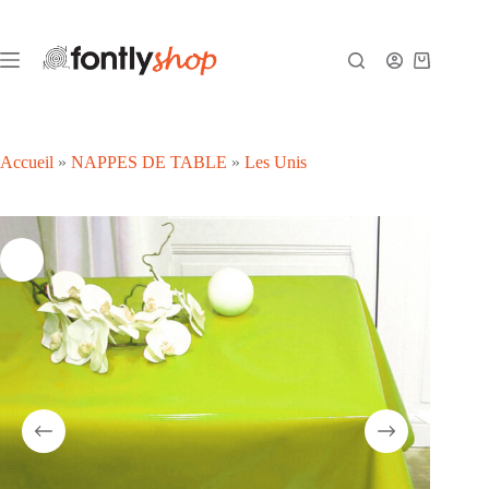
Passer
au
contenu
Panier
d’achat
Accueil
»
NAPPES DE TABLE
»
Les Unis