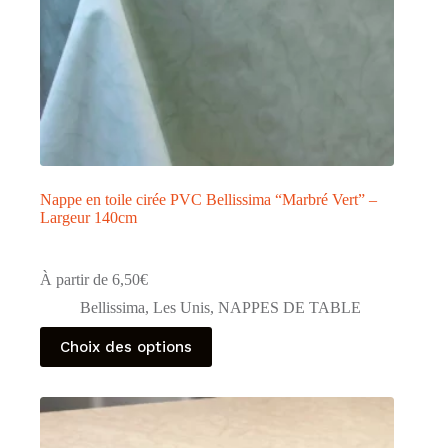
produit
Nappe en toile cirée PVC Bellissima “Marbré Vert” –
Largeur 140cm
À partir de
6,50
€
Bellissima
,
Les Unis
,
NAPPES DE TABLE
Ce
Choix des options
produit
a
plusieurs
variations.
Les
options