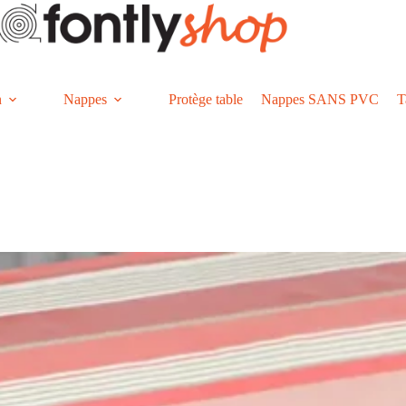
n
Nappes
Protège table
Nappes SANS PVC
T