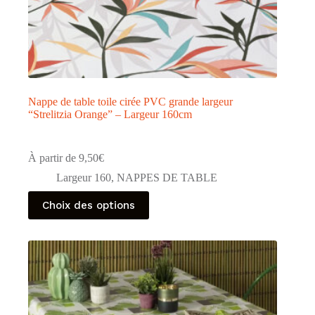
Nappe de table toile cirée PVC grande largeur
“Strelitzia Orange” – Largeur 160cm
À partir de
9,50
€
Largeur 160
,
NAPPES DE TABLE
Ce
Choix des options
produit
a
plusieurs
variations.
Les
options
peuvent
être
choisies