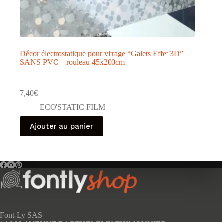
Décor électrostatique pour vitrage “Galets Effet 3D”
SANS PVC – rouleau 45x200cm
7,40
€
ECO'STATIC FILM
Ajouter au panier
Font-Ly SAS