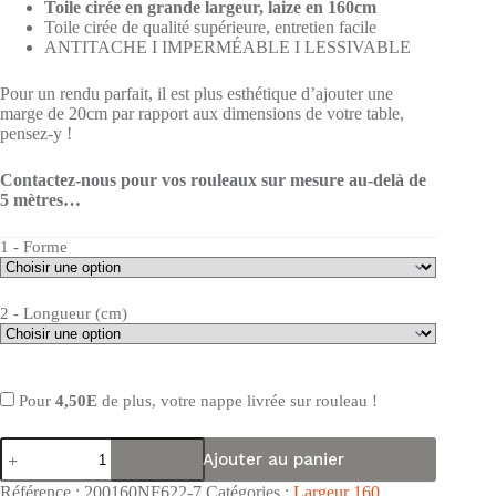
Toile cirée en grande largeur, laize en 160cm
Toile cirée de qualité supérieure, entretien facile
ANTITACHE I IMPERMÉABLE I LESSIVABLE
Pour un rendu parfait, il est plus esthétique d’ajouter une
marge de 20cm par rapport aux dimensions de votre table,
pensez-y !
Contactez-nous pour vos rouleaux sur mesure au-delà de
5 mètres…
1 - Forme
2 - Longueur (cm)
Pour
4,50E
de plus, votre nappe livrée sur rouleau !
quantité
Ajouter au panier
de
Nappe
Référence :
200160NF622-7
Catégories :
Largeur 160
,