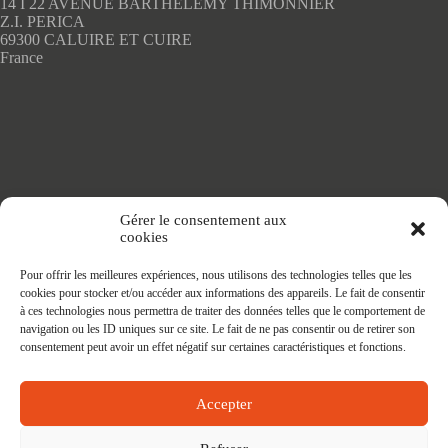
14 I 22 AVENUE BARTHELEMY THIMONNIER
Z.I. PERICA
69300 CALUIRE ET CUIRE
France
Accueil
Gérer le consentement aux
Adhésifs SANS PVC
cookies
Articles de maison
Nappes
Pour offrir les meilleures expériences, nous utilisons des technologies telles que les
Protège Table
cookies pour stocker et/ou accéder aux informations des appareils. Le fait de consentir
Nappes SANS PVC
à ces technologies nous permettra de traiter des données telles que le comportement de
Tapis PRATIC
navigation ou les ID uniques sur ce site. Le fait de ne pas consentir ou de retirer son
Affaires à faire
consentement peut avoir un effet négatif sur certaines caractéristiques et fonctions.
Accepter