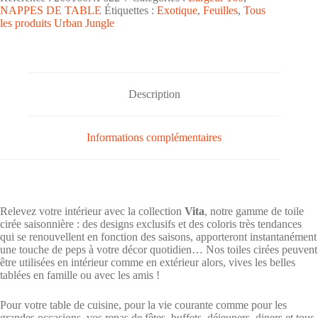
de
NAPPES DE TABLE
Étiquettes :
Exotique
,
Feuilles
,
Tous
table
les produits Urban Jungle
toile
cirée
PVC
Vita
grande
largeur
Description
"Savane
Vert"
-
Largeur
Informations complémentaires
160cm
Relevez votre intérieur avec la collection
Vita
, notre gamme de toile
cirée saisonnière : des designs exclusifs et des coloris très tendances
qui se renouvellent en fonction des saisons, apporteront instantanément
une touche de peps à votre décor quotidien… Nos toiles cirées peuvent
être utilisées en intérieur comme en extérieur alors, vives les belles
tablées en famille ou avec les amis !
Pour votre table de cuisine, pour la vie courante comme pour les
grandes occasions, vos repas de fêtes, buffets, déjeuners, diners et tous