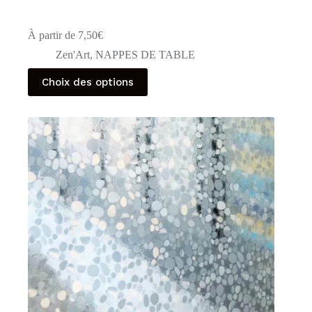
À partir de
7,50
€
Zen'Art
,
NAPPES DE TABLE
Ce
Choix des options
produit
a
plusieurs
variations.
Les
options
peuvent
être
choisies
sur
la
page
du
produit