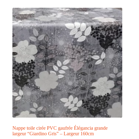
plusieurs
variations.
Les
options
peuvent
être
choisies
sur
la
page
du
produit
Nappe toile cirée PVC gaufrée Élégancia grande
largeur “Giardino Gris” – Largeur 160cm