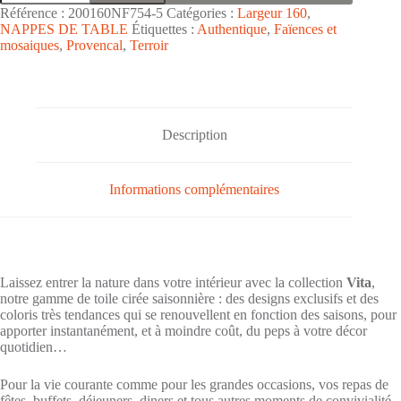
Nappe
Référence :
200160NF754-5
Catégories :
Largeur 160
,
de
NAPPES DE TABLE
Étiquettes :
Authentique
,
Faïences et
table
mosaiques
,
Provencal
,
Terroir
toile
cirée
PVC
Vita
grande
largeur
Description
"Tropika
Corail
Vert
Bleu"
Informations complémentaires
-
Largeur
160cm
Laissez entrer la nature dans votre intérieur avec la collection
Vita
,
notre gamme de toile cirée saisonnière : des designs exclusifs et des
coloris très tendances qui se renouvellent en fonction des saisons, pour
apporter instantanément, et à moindre coût, du peps à votre décor
quotidien…
Pour la vie courante comme pour les grandes occasions, vos repas de
fêtes, buffets, déjeuners, diners et tous autres moments de convivialité,