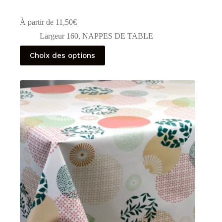
À partir de
11,50
€
Largeur 160
,
NAPPES DE TABLE
Ce
Choix des options
produit
a
plusieurs
variations.
Les
options
peuvent
être
choisies
sur
la
page
du
produit