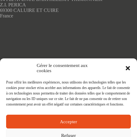
page
Z.I. PERICA
du
69300 CALUIRE ET CUIRE
produit
France
Accueil
Gérer le consentement aux
Adhésifs SANS PVC
cookies
Articles de maison
Nappes
Pour offrir les meilleures expériences, nous utilisons des technologies telles que les
Protège Table
cookies pour stocker et/ou accéder aux informations des appareils. Le fait de consentir
Nappes SANS PVC
à ces technologies nous permettra de traiter des données telles que le comportement de
Tapis PRATIC
navigation ou les ID uniques sur ce site. Le fait de ne pas consentir ou de retirer son
Affaires à faire
consentement peut avoir un effet négatif sur certaines caractéristiques et fonctions.
Accepter
Refuser