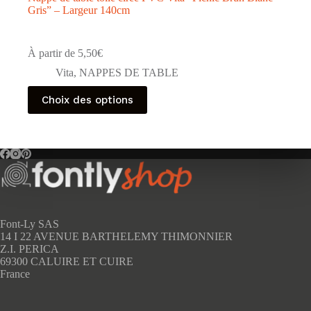
Gris” – Largeur 140cm
À partir de
5,50
€
Vita
,
NAPPES DE TABLE
Ce
Choix des options
produit
a
plusieurs
variations.
Les
options
peuvent
être
choisies
sur
Font-Ly SAS
la
14 I 22 AVENUE BARTHELEMY THIMONNIER
page
Z.I. PERICA
du
69300 CALUIRE ET CUIRE
produit
France