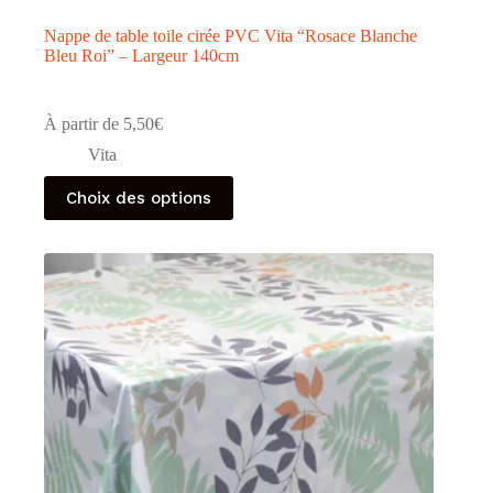
Nappe de table toile cirée PVC Vita “Rosace Blanche
Bleu Roi” – Largeur 140cm
À partir de
5,50
€
Vita
Ce
Choix des options
produit
a
plusieurs
variations.
Les
options
peuvent
être
choisies
sur
la
page
du
produit