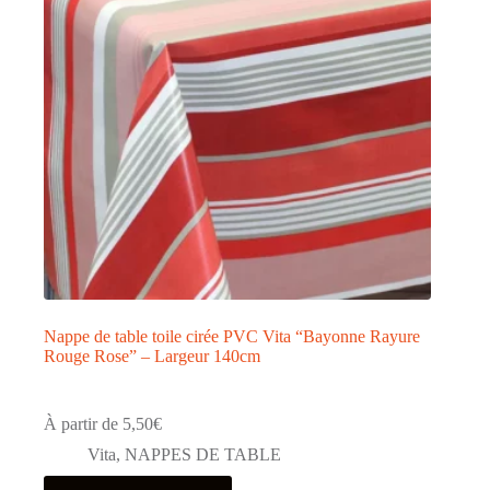
être
choisies
sur
la
page
du
produit
Nappe de table toile cirée PVC Vita “Bayonne Rayure
Rouge Rose” – Largeur 140cm
À partir de
5,50
€
Vita
,
NAPPES DE TABLE
Ce