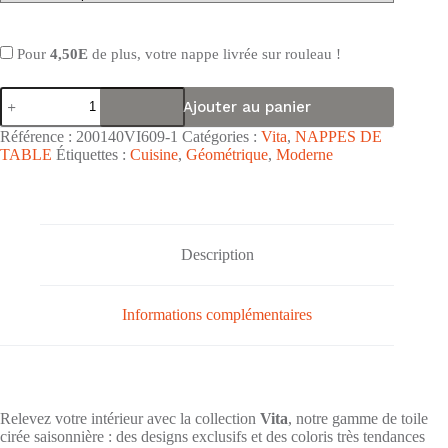
Pour
4,50E
de plus, votre nappe livrée sur rouleau !
quantité
Ajouter au panier
de
Nappe
Référence :
200140VI609-1
Catégories :
Vita
,
NAPPES DE
de
TABLE
Étiquettes :
Cuisine
,
Géométrique
,
Moderne
table
toile
cirée
PVC
Vita
"Rosace
Description
Blanche
Bleu
Provence"
Informations complémentaires
-
Largeur
140cm
Relevez votre intérieur avec la collection
Vita
, notre gamme de toile
cirée saisonnière : des designs exclusifs et des coloris très tendances