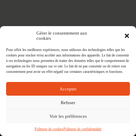
Accueil
Gérer le consentement aux
Adhésifs SANS PVC
cookies
Articles de maison
Nappes
Pour offrir les meilleures expériences, nous utilisons des technologies telles que les
Protège Table
cookies pour stocker et/ou accéder aux informations des appareils. Le fait de consentir
Nappes SANS PVC
à ces technologies nous permettra de traiter des données telles que le comportement de
Tapis PRATIC
navigation ou les ID uniques sur ce site. Le fait de ne pas consentir ou de retirer son
Affaires à faire
consentement peut avoir un effet négatif sur certaines caractéristiques et fonctions.
Accepter
Refuser
Voir les préférences
Contact
Mon compte
Conditions Générales des Ventes
Politique de cookies (UE)
Politique de cookies
Politique de confidentialité
Copyright © 2026 fontlyshop