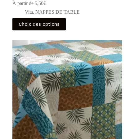
À partir de
5,50
€
Vita
,
NAPPES DE TABLE
Ce
Choix des options
produit
a
plusieurs
variations.
Les
options
peuvent
être
choisies
sur
la
page
du
produit