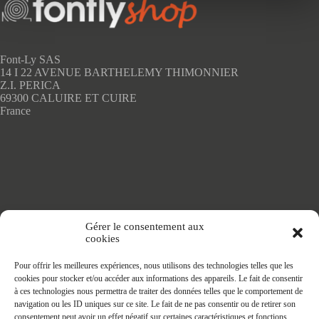
options
peuvent
être
choisies
sur
Font-Ly SAS
la
14 I 22 AVENUE BARTHELEMY THIMONNIER
page
Z.I. PERICA
du
69300 CALUIRE ET CUIRE
produit
France
Accueil
Gérer le consentement aux
Adhésifs SANS PVC
cookies
Articles de maison
Nappes
Pour offrir les meilleures expériences, nous utilisons des technologies telles que les
Protège Table
cookies pour stocker et/ou accéder aux informations des appareils. Le fait de consentir
Nappes SANS PVC
à ces technologies nous permettra de traiter des données telles que le comportement de
Tapis PRATIC
navigation ou les ID uniques sur ce site. Le fait de ne pas consentir ou de retirer son
Affaires à faire
consentement peut avoir un effet négatif sur certaines caractéristiques et fonctions.