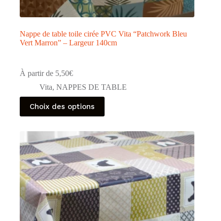
Nappe de table toile cirée PVC Vita “Patchwork Bleu
Vert Marron” – Largeur 140cm
À partir de
5,50
€
Vita
,
NAPPES DE TABLE
Ce
Choix des options
produit
a
plusieurs
variations.
Les
options
peuvent
être
choisies
sur
la
page
du