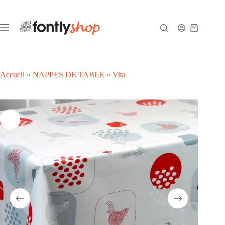
Passer
au
contenu
Panier
d’achat
Accueil
»
NAPPES DE TABLE
»
Vita