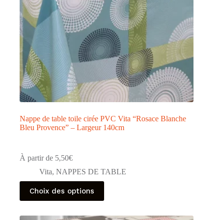
Nappe de table toile cirée PVC Vita “Rosace Blanche
Bleu Provence” – Largeur 140cm
À partir de
5,50
€
Vita
,
NAPPES DE TABLE
Ce
Choix des options
produit
a
plusieurs