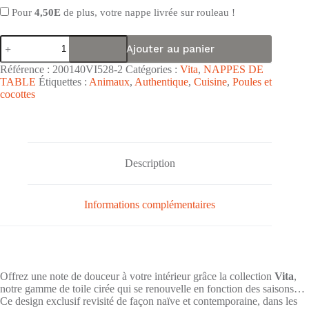
Pour
4,50E
de plus, votre nappe livrée sur rouleau !
quantité
Ajouter au panier
de
Nappe
Référence :
200140VI528-2
Catégories :
Vita
,
NAPPES DE
de
TABLE
Étiquettes :
Animaux
,
Authentique
,
Cuisine
,
Poules et
table
cocottes
toile
cirée
PVC
Vita
"Viens
Poupoule
Description
Rouge
Gris"
-
Largeur
Informations complémentaires
140cm
Offrez une note de douceur à votre intérieur grâce la collection
Vita
,
notre gamme de toile cirée qui se renouvelle en fonction des saisons…
Ce design exclusif revisité de façon naïve et contemporaine, dans les