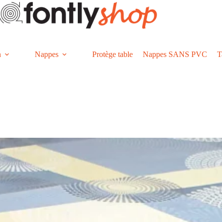
n
Nappes
Protège table
Nappes SANS PVC
T