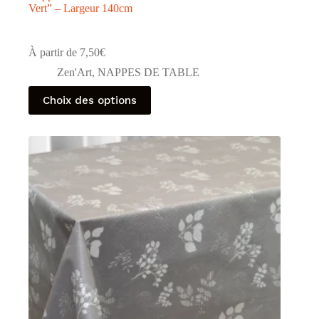
Vert” – Largeur 140cm
À partir de
7,50
€
Zen'Art
,
NAPPES DE TABLE
Ce
Choix des options
produit
a
plusieurs
variations.
Les
options
peuvent
être
choisies
sur
la
page
du
produit