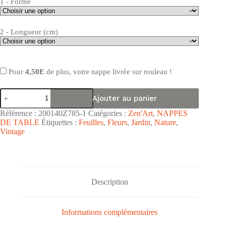
1 - Forme
2 - Longueur (cm)
Pour
4,50E
de plus, votre nappe livrée sur rouleau !
quantité
Ajouter au panier
de
Nappe
Référence :
200140Z785-1
Catégories :
Zen'Art
,
NAPPES
de
DE TABLE
Étiquettes :
Feuilles
,
Fleurs
,
Jardin
,
Nature
,
table
Vintage
toile
cirée
PVC
Zen'ART
"Nymphéas
Verts
Description
Fond
Blanc"
-
Largeur
Informations complémentaires
140cm