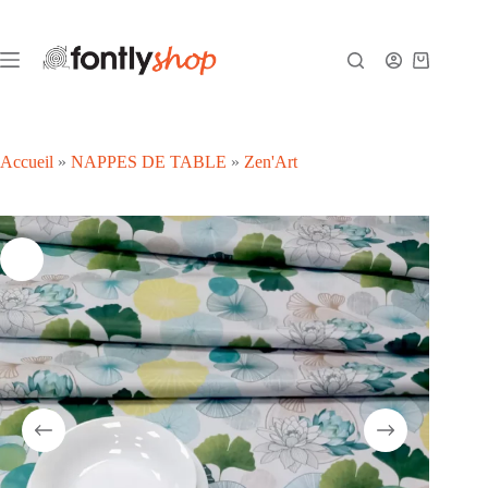
Passer
au
contenu
Panier
d’achat
Accueil
»
NAPPES DE TABLE
»
Zen'Art