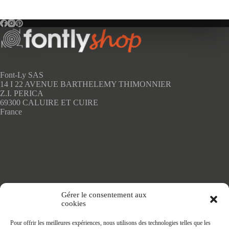
plusieurs
variations.
Les
options
peuvent
être
choisies
sur
Font-Ly SAS
la
14 I 22 AVENUE BARTHELEMY THIMONNIER
page
Z.I. PERICA
du
69300 CALUIRE ET CUIRE
produit
France
Accueil
Gérer le consentement aux
Adhésifs SANS PVC
cookies
Articles de maison
Nappes
Pour offrir les meilleures expériences, nous utilisons des technologies telles que les
Protège Table