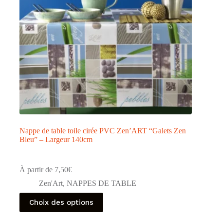
la
page
du
produit
Nappe de table toile cirée PVC Zen’ART “Galets Zen
Bleu” – Largeur 140cm
À partir de
7,50
€
Zen'Art
,
NAPPES DE TABLE
Ce
Choix des options
produit
a