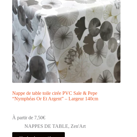
Nappe de table toile cirée PVC Sale & Pepe
“Nymphéas Or Et Argent” – Largeur 140cm
À partir de
7,50
€
NAPPES DE TABLE
,
Zen'Art
Ce