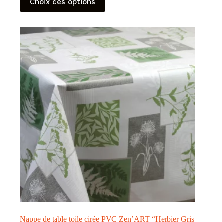
Choix des options
produit
a
plusieurs
variations.
Les
options
peuvent
être
choisies
sur
la
page
du
produit
Nappe de table toile cirée PVC Zen’ART “Herbier Gris