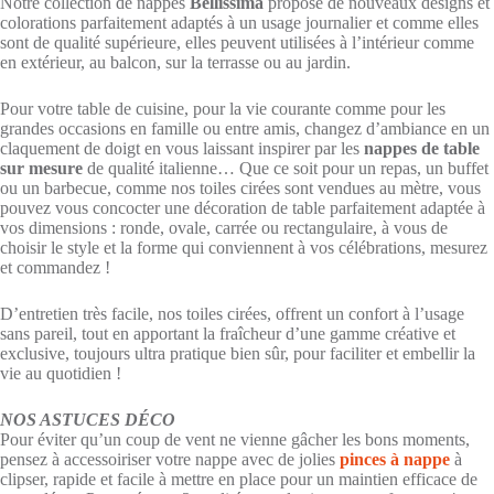
Notre collection de nappes
Bellissima
propose de nouveaux designs et
colorations parfaitement adaptés à un usage journalier et comme elles
sont de qualité supérieure, elles peuvent utilisées à l’intérieur comme
en extérieur, au balcon, sur la terrasse ou au jardin.
Pour votre table de cuisine, pour la vie courante comme pour les
grandes occasions en famille ou entre amis, changez d’ambiance en un
claquement de doigt en vous laissant inspirer par les
nappes de table
sur mesure
de qualité italienne… Que ce soit pour un repas, un buffet
ou un barbecue, comme nos toiles cirées sont vendues au mètre, vous
pouvez vous concocter une décoration de table parfaitement adaptée à
vos dimensions : ronde, ovale, carrée ou rectangulaire, à vous de
choisir le style et la forme qui conviennent à vos célébrations, mesurez
et commandez !
D’entretien très facile, nos toiles cirées, offrent un confort à l’usage
sans pareil, tout en apportant la fraîcheur d’une gamme créative et
exclusive, toujours ultra pratique bien sûr, pour faciliter et embellir la
vie au quotidien !
NOS ASTUCES DÉCO
Pour éviter qu’un coup de vent ne vienne gâcher les bons moments,
pensez à accessoiriser votre nappe avec de jolies
pinces à nappe
à
clipser, rapide et facile à mettre en place pour un maintien efficace de