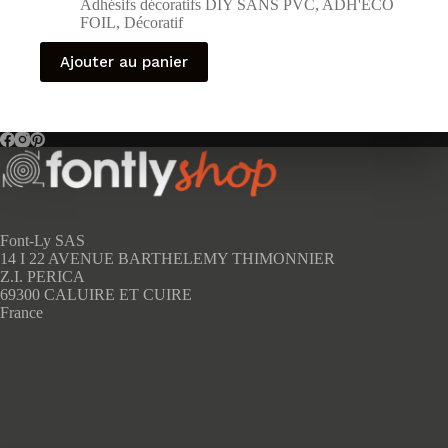
Adhésifs décoratifs DIY SANS PVC
,
ADH'ECO
FOIL
,
Décoratif
Ajouter au panier
Font-Ly SAS
14 I 22 AVENUE BARTHELEMY THIMONNIER
Z.I. PERICA
69300 CALUIRE ET CUIRE
France