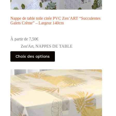
Nappe de table toile cirée PVC Zen’ART “Succulentes
Galets Crème” – Largeur 140cm
À partir de
7,50
€
Zen'Art
,
NAPPES DE TABLE
Ce
Choix des options
produit
a
plusieurs
variations.
Les
options
peuvent
être
choisies
sur
la
page
du