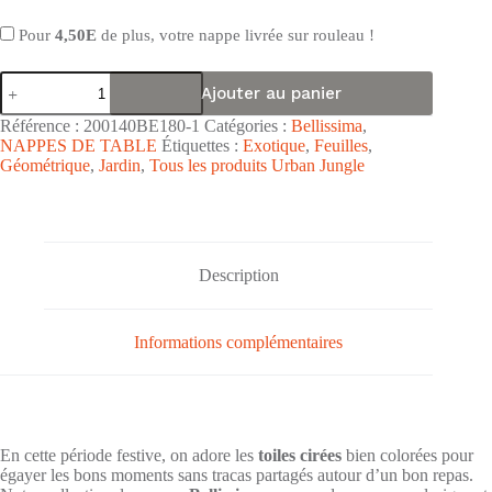
Pour
4,50E
de plus, votre nappe livrée sur rouleau !
quantité
Ajouter au panier
de
Nappe
Référence :
200140BE180-1
Catégories :
Bellissima
,
en
NAPPES DE TABLE
Étiquettes :
Exotique
,
Feuilles
,
toile
Géométrique
,
Jardin
,
Tous les produits Urban Jungle
cirée
PVC
Bellissima
"Carreaux
Vichy
Rouge"
Description
-
Largeur
140cm
Informations complémentaires
En cette période festive, on adore les
toiles cirées
bien colorées pour
égayer les bons moments sans tracas partagés autour d’un bon repas.