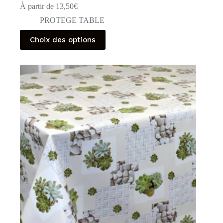
À partir de
13,50
€
PROTEGE TABLE
Ce
Choix des options
produit
a
plusieurs
variations.
Les
options
peuvent
être
choisies
sur
la
page
du
produit